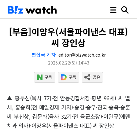
[부음]이양우(서울파이낸스 대표)
씨 장인상
편집국 기자
editor@bizwatch.co.kr
2025.02.22
(토)
14:43
▲ 홍두선(육사 7기·전 안동경찰서장·향년 96세) 씨 별
세, 홍승희(전 매일경제 기자)·승경·승우·진국·승욱·승훈
씨 부친상, 김문화(육사 32기·전 육군소장)·이완규(에덴
치과 의사)·이양우(서울파이낸스 대표) 씨 장인상