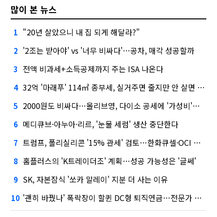
많이 본 뉴스
"20년 살았으니 내 집 되게 해달라?"
1
'2조는 받아야' vs '너무 비싸다'…공차, 매각 성공할까
2
전액 비과세+소득공제까지 주는 ISA 나온다
3
32억 '마래푸' 114㎡ 종부세, 실거주면 줄지만 안 살면 2.5배
4
2000원도 비싸다…올리브영, 다이소 공세에 '가성비'로 맞불
5
메디큐브·아누아·리르, '눈물 세럼' 생산 중단한다
6
트럼프, 폴리실리콘 '15% 관세' 검토…한화큐셀·OCI 영향은?
7
홈플러스의 'K트레이더조' 계획…성공 가능성은 '글쎄'
8
SK, 자본잠식 '쏘카 말레이' 지분 더 사는 이유
9
'괜히 바꿨나' 폭락장이 할퀸 DC형 퇴직연금…전문가 조언은
10