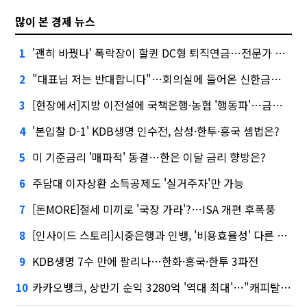
많이 본 경제 뉴스
'괜히 바꿨나' 폭락장이 할퀸 DC형 퇴직연금…전문가 조언은
1
"대표님 저는 반대합니다"…회의실에 들어온 신한금융 AI
2
[현장에서]지방 이전설에 국책은행·농협 '행동파'…금감원 '신중모드'
3
'본입찰 D-1' KDB생명 인수전, 삼성·한투·흥국 셈법은?
4
미 기준금리 '매파적' 동결…한은 이달 금리 향방은?
5
주담대 이자상환 소득공제도 '실거주자'만 가능
6
[돈MORE]절세 미끼로 '국장 가라'?…ISA 개편 후폭풍
7
[인사이드 스토리]시중은행과 인뱅, '비용효율성' 다른 잣대 왜?
8
KDB생명 7수 만에 팔리나…한화·흥국·한투 3파전
9
카카오뱅크, 상반기 순익 3280억 '역대 최대'…"캐피탈, 자산 1조원 이상"
10