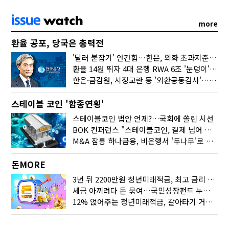
more
환율 공포, 당국은 총력전
'달러 붙잡기' 안간힘…한은, 외화 초과지준에 이자 6개월 더
환율 14원 뛰자 4대 은행 RWA 6조 '눈덩이'…2배 뛴 2분기는?
한은·금감원, 시장교란 등 '외환공동검사'…환율 급등 전방위 대응
스테이블 코인 '합종연횡'
스테이블코인 법안 언제?…국회에 쏠린 시선
BOK 컨퍼런스 "스테이블코인, 결제 넘어 보험 대출 등 금융 연결 도구"
M&A 잠룡 하나금융, 비은행서 '두나무'로 눈돌린 이유는
돈MORE
3년 뒤 2200만원 청년미래적금, 최고 금리 받으려면?
세금 아끼려다 돈 묶여…국민성장펀드 누가 가입하면 좋을까
12% 얹어주는 청년미래적금, 갈아타기 거절 될수 있어요