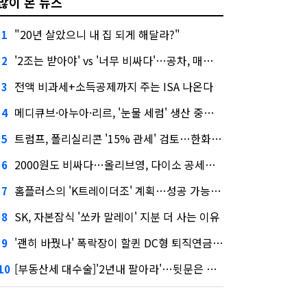
많이 본 뉴스
"20년 살았으니 내 집 되게 해달라?"
1
'2조는 받아야' vs '너무 비싸다'…공차, 매각 성공할까
2
전액 비과세+소득공제까지 주는 ISA 나온다
3
메디큐브·아누아·리르, '눈물 세럼' 생산 중단한다
4
트럼프, 폴리실리콘 '15% 관세' 검토…한화큐셀·OCI 영향은?
5
2000원도 비싸다…올리브영, 다이소 공세에 '가성비'로 맞불
6
홈플러스의 'K트레이더조' 계획…성공 가능성은 '글쎄'
7
SK, 자본잠식 '쏘카 말레이' 지분 더 사는 이유
8
'괜히 바꿨나' 폭락장이 할퀸 DC형 퇴직연금…전문가 조언은
9
[부동산세 대수술]'2년내 팔아라'…뒷문은 열었다
10