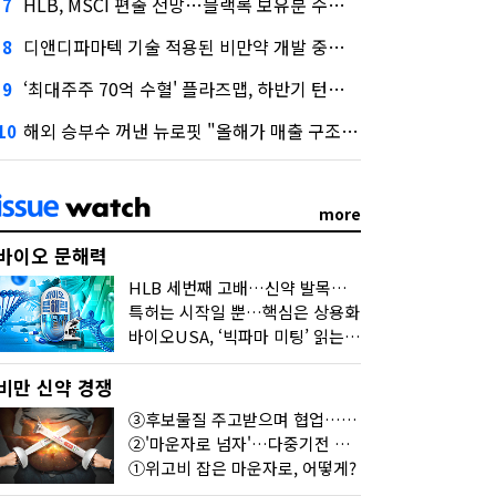
HLB, MSCI 편출 전망…블랙록 보유분 수급 영향 주목
7
디앤디파마텍 기술 적용된 비만약 개발 중단…"기술력 문제 아냐"
8
‘최대주주 70억 수혈' 플라즈맵, 하반기 턴어라운드 정조준
9
해외 승부수 꺼낸 뉴로핏 "올해가 매출 구조 변곡점"
10
more
바이오 문해력
HLB 세번째 고배…신약 발목잡는 '제조·품질'
특허는 시작일 뿐…핵심은 상용화
바이오USA, ‘빅파마 미팅’ 읽는 법
비만 신약 경쟁
③후보물질 주고받으며 협업…달라진 개발법
②'마운자로 넘자'…다중기전 경쟁 본격화
①위고비 잡은 마운자로, 어떻게?