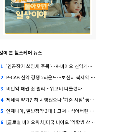
많이 본 헬스케어 뉴스
'인공장기 쓰임새 주목'…K-바이오 신약개발 경쟁 후끈
1
P-CAB 신약 경쟁 2라운드…보신티 복제약 쏟아진다
2
비만약 패권 쥔 릴리…위고비 따돌렸다
3
제네릭 약가인하 시행됐으나 '기준 시점' 놓고 뿔난 업계
4
인제니아, 일반청약 3대 1 그쳐…식어버린 바이오 IPO
5
[글로벌 바이오워치]미국 바이오 '역합병 상장' 뜬다
6