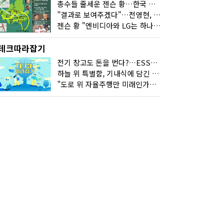
총수들 줄세운 젠슨 황…한국 산업계 새판 짰다
"결과로 보여주겠다"…전영현, 젠슨 황과 HBM5 논의
젠슨 황 "엔비디아와 LG는 하나의 거대한 팀"
테크따라잡기
전기 창고도 돈을 번다?…ESS의 '두뇌' EMO가 뭐길래
하늘 위 특별함, 기내식에 담긴 기술의 세계
"도로 위 자율주행만 미래인가요"…진흙탕서 길 내는 HD현대 AI 기술