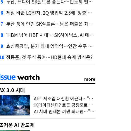
두산, 드디어 SK실트론 품는다…반도체 밸류체인 위상 강화
5
체질 바꾼 LG전자, 2Q 영업익 2.5배 '껑충'…1천억 자사주 태운다
6
두산 품에 안긴 SK실트론…남은 퍼즐은 최태원 지분 29.4%
7
'HBM 넘어 HBF 시대'…SK하이닉스, AI 메모리 표준 선점 나섰다
8
효성중공업, 분기 최대 영업익…연간 수주 목표 12조로
9
정몽준, 첫 주식 증여…HD현대 승계 방식은?
10
more
AX 3.0 시대
AI로 제조업 대전환 이끈다…"2030년까지 민관합동 20조 투자"
②데이터센터? 토큰 공장으로 변신
AI 시대 인재론 꺼낸 최태원…"협업이 경쟁력"
뜨거운 AI 반도체