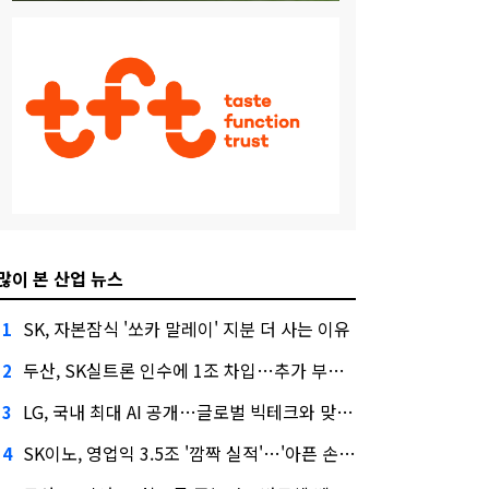
많이 본 산업 뉴스
SK, 자본잠식 '쏘카 말레이' 지분 더 사는 이유
1
두산, SK실트론 인수에 1조 차입…추가 부담은?
2
LG, 국내 최대 AI 공개…글로벌 빅테크와 맞붙는다
3
SK이노, 영업익 3.5조 '깜짝 실적'…'아픈 손가락' SK온의 반전
4