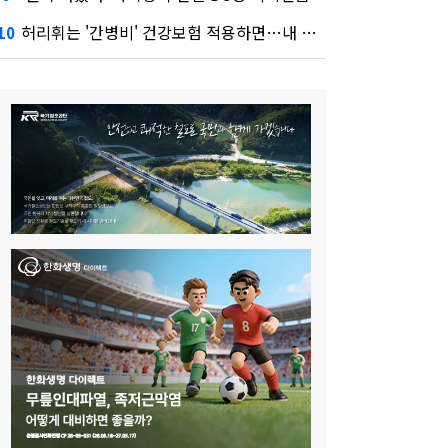
허리휘는 '간병비' 건강보험 적용하면…내 간병보험은?
10