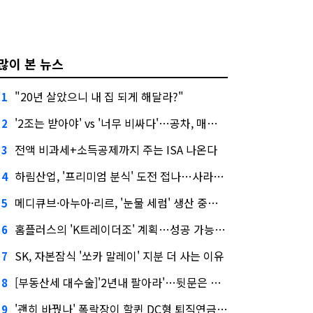
많이 본 뉴스
"20년 살았으니 내 집 되게 해달라?"
1
'2조는 받아야' vs '너무 비싸다'…공차, 매각 성공할까
2
전액 비과세+소득공제까지 주는 ISA 나온다
3
하림산업, '프리미엄 분식' 도전 접나…사라진 '멜팅피스'
4
메디큐브·아누아·리르, '눈물 세럼' 생산 중단한다
5
홈플러스의 'K트레이더조' 계획…성공 가능성은 '글쎄'
6
SK, 자본잠식 '쏘카 말레이' 지분 더 사는 이유
7
[부동산세 대수술]'2년내 팔아라'…뒷문은 열었다
8
'괜히 바꿨나' 폭락장이 할퀸 DC형 퇴직연금…전문가 조언은
9