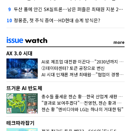
두산 품에 안긴 SK실트론…남은 퍼즐은 최태원 지분 29.4%
9
정몽준, 첫 주식 증여…HD현대 승계 방식은?
10
more
AX 3.0 시대
AI로 제조업 대전환 이끈다…"2030년까지 민관합동 20조 투자"
②데이터센터? 토큰 공장으로 변신
AI 시대 인재론 꺼낸 최태원…"협업이 경쟁력"
뜨거운 AI 반도체
총수들 줄세운 젠슨 황…한국 산업계 새판 짰다
"결과로 보여주겠다"…전영현, 젠슨 황과 HBM5 논의
젠슨 황 "엔비디아와 LG는 하나의 거대한 팀"
테크따라잡기