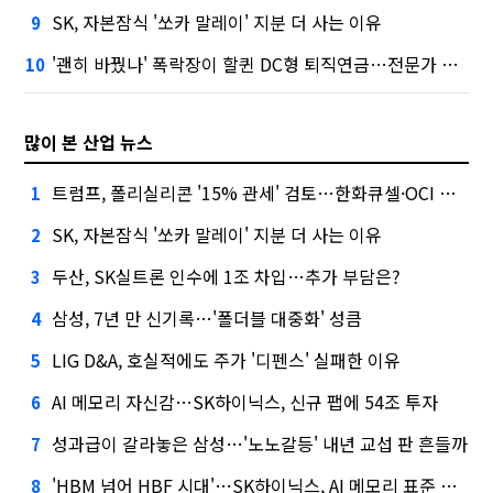
SK, 자본잠식 '쏘카 말레이' 지분 더 사는 이유
9
'괜히 바꿨나' 폭락장이 할퀸 DC형 퇴직연금…전문가 조언은
10
많이 본 산업 뉴스
트럼프, 폴리실리콘 '15% 관세' 검토…한화큐셀·OCI 영향은?
1
SK, 자본잠식 '쏘카 말레이' 지분 더 사는 이유
2
두산, SK실트론 인수에 1조 차입…추가 부담은?
3
삼성, 7년 만 신기록…'폴더블 대중화' 성큼
4
LIG D&A, 호실적에도 주가 '디펜스' 실패한 이유
5
AI 메모리 자신감…SK하이닉스, 신규 팹에 54조 투자
6
성과급이 갈라놓은 삼성…'노노갈등' 내년 교섭 판 흔들까
7
'HBM 넘어 HBF 시대'…SK하이닉스, AI 메모리 표준 선점 나섰다
8