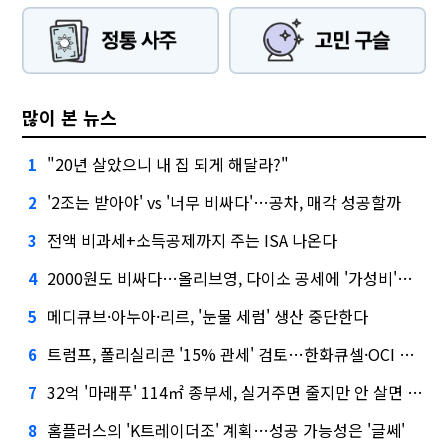
많이 본 뉴스
"20년 살았으니 내 집 되게 해달라?"
1
'2조는 받아야' vs '너무 비싸다'…공차, 매각 성공할까
2
전액 비과세+소득공제까지 주는 ISA 나온다
3
2000원도 비싸다…올리브영, 다이소 공세에 '가성비'로 맞불
4
메디큐브·아누아·리르, '눈물 세럼' 생산 중단한다
5
트럼프, 폴리실리콘 '15% 관세' 검토…한화큐셀·OCI 영향은?
6
32억 '마래푸' 114㎡ 종부세, 실거주면 줄지만 안 살면 2.5배
7
홈플러스의 'K트레이더조' 계획…성공 가능성은 '글쎄'
8