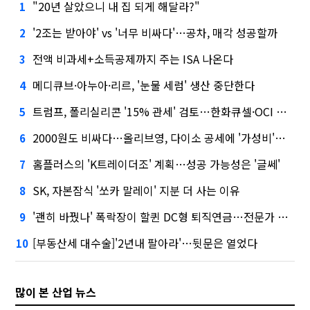
"20년 살았으니 내 집 되게 해달라?"
1
'2조는 받아야' vs '너무 비싸다'…공차, 매각 성공할까
2
전액 비과세+소득공제까지 주는 ISA 나온다
3
메디큐브·아누아·리르, '눈물 세럼' 생산 중단한다
4
트럼프, 폴리실리콘 '15% 관세' 검토…한화큐셀·OCI 영향은?
5
2000원도 비싸다…올리브영, 다이소 공세에 '가성비'로 맞불
6
홈플러스의 'K트레이더조' 계획…성공 가능성은 '글쎄'
7
SK, 자본잠식 '쏘카 말레이' 지분 더 사는 이유
8
'괜히 바꿨나' 폭락장이 할퀸 DC형 퇴직연금…전문가 조언은
9
[부동산세 대수술]'2년내 팔아라'…뒷문은 열었다
10
많이 본 산업 뉴스