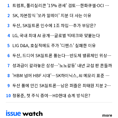
트럼프, 폴리실리콘 '15% 관세' 검토…한화큐셀·OCI 영향은?
1
SK, 자본잠식 '쏘카 말레이' 지분 더 사는 이유
2
두산, SK실트론 인수에 1조 차입…추가 부담은?
3
LG, 국내 최대 AI 공개…글로벌 빅테크와 맞붙는다
4
LIG D&A, 호실적에도 주가 '디펜스' 실패한 이유
5
두산, 드디어 SK실트론 품는다…반도체 밸류체인 위상 강화
6
성과급이 갈라놓은 삼성…'노노갈등' 내년 교섭 판 흔들까
7
'HBM 넘어 HBF 시대'…SK하이닉스, AI 메모리 표준 선점 나섰다
8
두산 품에 안긴 SK실트론…남은 퍼즐은 최태원 지분 29.4%
9
정몽준, 첫 주식 증여…HD현대 승계 방식은?
10
more