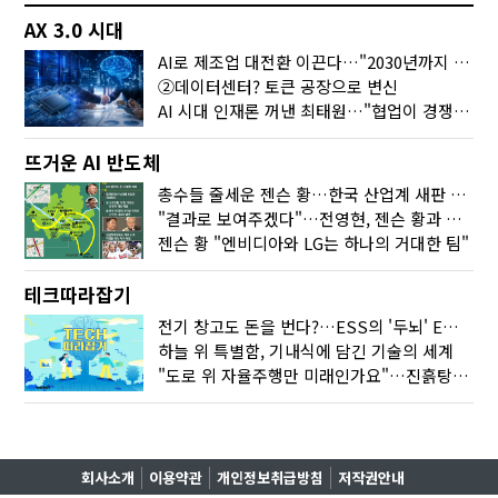
AX 3.0 시대
AI로 제조업 대전환 이끈다…"2030년까지 민관합동 20조 투자"
②데이터센터? 토큰 공장으로 변신
AI 시대 인재론 꺼낸 최태원…"협업이 경쟁력"
뜨거운 AI 반도체
총수들 줄세운 젠슨 황…한국 산업계 새판 짰다
"결과로 보여주겠다"…전영현, 젠슨 황과 HBM5 논의
젠슨 황 "엔비디아와 LG는 하나의 거대한 팀"
테크따라잡기
전기 창고도 돈을 번다?…ESS의 '두뇌' EMO가 뭐길래
하늘 위 특별함, 기내식에 담긴 기술의 세계
"도로 위 자율주행만 미래인가요"…진흙탕서 길 내는 HD현대 AI 기술
회사소개
이용약관
개인정보취급방침
저작권안내