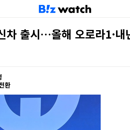
신차 출시…올해 오로라1·내
정
 전환