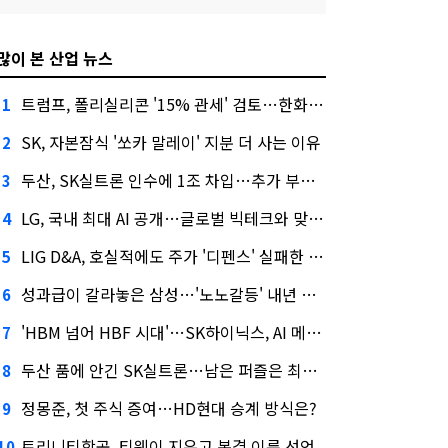
많이 본 산업 뉴스
트럼프, 폴리실리콘 '15% 관세' 검토…한화큐셀·OCI 영향은?
1
SK, 자본잠식 '쏘카 말레이' 지분 더 사는 이유
2
두산, SK실트론 인수에 1조 차입…추가 부담은?
3
LG, 국내 최대 AI 공개…글로벌 빅테크와 맞붙는다
4
LIG D&A, 호실적에도 주가 '디펜스' 실패한 이유
5
성과급이 갈라놓은 삼성…'노노갈등' 내년 교섭 판 흔들까
6
'HBM 넘어 HBF 시대'…SK하이닉스, AI 메모리 표준 선점 나섰다
7
두산 품에 안긴 SK실트론…남은 퍼즐은 최태원 지분 29.4%
8
정몽준, 첫 주식 증여…HD현대 승계 방식은?
9
트리니티항공, 티웨이 지우고 본격 이륙 선언
10