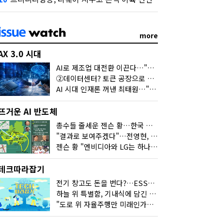
more
AX 3.0 시대
AI로 제조업 대전환 이끈다…"2030년까지 민관합동 20조 투자"
②데이터센터? 토큰 공장으로 변신
AI 시대 인재론 꺼낸 최태원…"협업이 경쟁력"
뜨거운 AI 반도체
총수들 줄세운 젠슨 황…한국 산업계 새판 짰다
"결과로 보여주겠다"…전영현, 젠슨 황과 HBM5 논의
젠슨 황 "엔비디아와 LG는 하나의 거대한 팀"
테크따라잡기
전기 창고도 돈을 번다?…ESS의 '두뇌' EMO가 뭐길래
하늘 위 특별함, 기내식에 담긴 기술의 세계
"도로 위 자율주행만 미래인가요"…진흙탕서 길 내는 HD현대 AI 기술