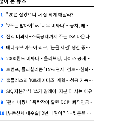
많이 본 뉴스
"20년 살았으니 내 집 되게 해달라?"
1
'2조는 받아야' vs '너무 비싸다'…공차, 매각 성공할까
2
전액 비과세+소득공제까지 주는 ISA 나온다
3
메디큐브·아누아·리르, '눈물 세럼' 생산 중단한다
4
2000원도 비싸다…올리브영, 다이소 공세에 '가성비'로 맞불
5
트럼프, 폴리실리콘 '15% 관세' 검토…한화큐셀·OCI 영향은?
6
홈플러스의 'K트레이더조' 계획…성공 가능성은 '글쎄'
7
SK, 자본잠식 '쏘카 말레이' 지분 더 사는 이유
8
'괜히 바꿨나' 폭락장이 할퀸 DC형 퇴직연금…전문가 조언은
9
[부동산세 대수술]'2년내 팔아라'…뒷문은 열었다
10