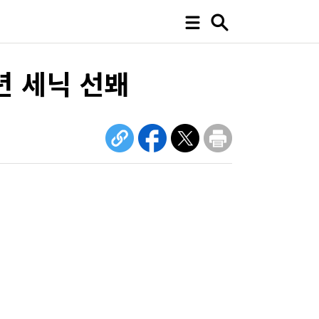
년 세닉 선봬