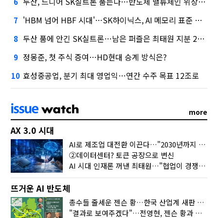
두산, 드디어 SK실트론 품는다…반도체 밸류체인 위상 강화
6
'HBM 넘어 HBF 시대'…SK하이닉스, AI 메모리 표준 선점 나섰다
7
두산 품에 안긴 SK실트론…남은 퍼즐은 최태원 지분 29.4%
8
정몽준, 첫 주식 증여…HD현대 승계 방식은?
9
효성중공업, 분기 최대 영업익…연간 수주 목표 12조로
10
more
AX 3.0 시대
AI로 제조업 대전환 이끈다…"2030년까지 민관합동 20조 투자"
②데이터센터? 토큰 공장으로 변신
AI 시대 인재론 꺼낸 최태원…"협업이 경쟁력"
뜨거운 AI 반도체
총수들 줄세운 젠슨 황…한국 산업계 새판 짰다
"결과로 보여주겠다"…전영현, 젠슨 황과 HBM5 논의