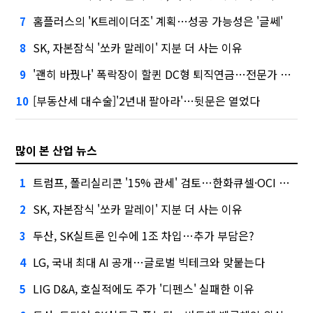
홈플러스의 'K트레이더조' 계획…성공 가능성은 '글쎄'
7
SK, 자본잠식 '쏘카 말레이' 지분 더 사는 이유
8
'괜히 바꿨나' 폭락장이 할퀸 DC형 퇴직연금…전문가 조언은
9
[부동산세 대수술]'2년내 팔아라'…뒷문은 열었다
10
많이 본 산업 뉴스
트럼프, 폴리실리콘 '15% 관세' 검토…한화큐셀·OCI 영향은?
1
SK, 자본잠식 '쏘카 말레이' 지분 더 사는 이유
2
두산, SK실트론 인수에 1조 차입…추가 부담은?
3
LG, 국내 최대 AI 공개…글로벌 빅테크와 맞붙는다
4
LIG D&A, 호실적에도 주가 '디펜스' 실패한 이유
5