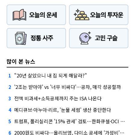
많이 본 뉴스
"20년 살았으니 내 집 되게 해달라?"
1
'2조는 받아야' vs '너무 비싸다'…공차, 매각 성공할까
2
전액 비과세+소득공제까지 주는 ISA 나온다
3
메디큐브·아누아·리르, '눈물 세럼' 생산 중단한다
4
트럼프, 폴리실리콘 '15% 관세' 검토…한화큐셀·OCI 영향은?
5
2000원도 비싸다…올리브영, 다이소 공세에 '가성비'로 맞불
6