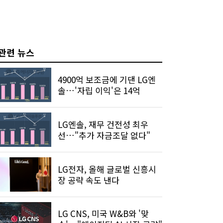
관련 뉴스
4900억 보조금에 기댄 LG엔
솔…'자립 이익'은 14억
LG엔솔, 재무 건전성 최우
선…"추가 자금조달 없다"
LG전자, 올해 글로벌 신흥시
장 공략 속도 낸다
LG CNS, 미국 W&B와 '맞