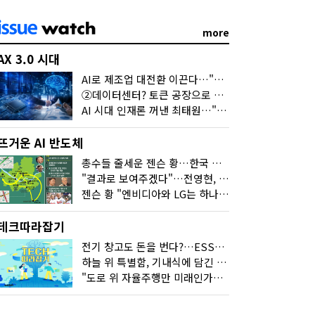
more
AX 3.0 시대
AI로 제조업 대전환 이끈다…"2030년까지 민관합동 20조 투자"
②데이터센터? 토큰 공장으로 변신
AI 시대 인재론 꺼낸 최태원…"협업이 경쟁력"
뜨거운 AI 반도체
총수들 줄세운 젠슨 황…한국 산업계 새판 짰다
"결과로 보여주겠다"…전영현, 젠슨 황과 HBM5 논의
젠슨 황 "엔비디아와 LG는 하나의 거대한 팀"
테크따라잡기
전기 창고도 돈을 번다?…ESS의 '두뇌' EMO가 뭐길래
하늘 위 특별함, 기내식에 담긴 기술의 세계
"도로 위 자율주행만 미래인가요"…진흙탕서 길 내는 HD현대 AI 기술