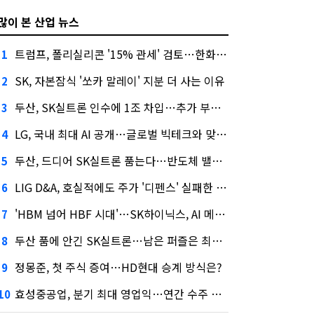
많이 본 산업 뉴스
트럼프, 폴리실리콘 '15% 관세' 검토…한화큐셀·OCI 영향은?
1
SK, 자본잠식 '쏘카 말레이' 지분 더 사는 이유
2
두산, SK실트론 인수에 1조 차입…추가 부담은?
3
LG, 국내 최대 AI 공개…글로벌 빅테크와 맞붙는다
4
두산, 드디어 SK실트론 품는다…반도체 밸류체인 위상 강화
5
LIG D&A, 호실적에도 주가 '디펜스' 실패한 이유
6
'HBM 넘어 HBF 시대'…SK하이닉스, AI 메모리 표준 선점 나섰다
7
두산 품에 안긴 SK실트론…남은 퍼즐은 최태원 지분 29.4%
8
정몽준, 첫 주식 증여…HD현대 승계 방식은?
9
효성중공업, 분기 최대 영업익…연간 수주 목표 12조로
10