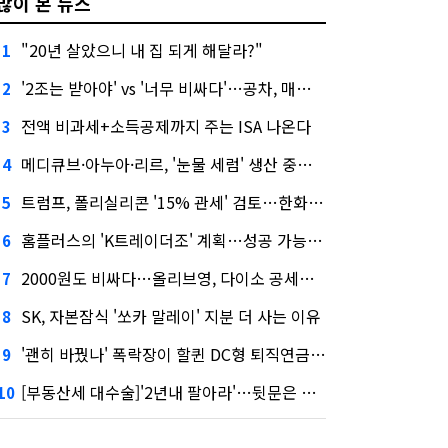
많이 본 뉴스
"20년 살았으니 내 집 되게 해달라?"
1
'2조는 받아야' vs '너무 비싸다'…공차, 매각 성공할까
2
전액 비과세+소득공제까지 주는 ISA 나온다
3
메디큐브·아누아·리르, '눈물 세럼' 생산 중단한다
4
트럼프, 폴리실리콘 '15% 관세' 검토…한화큐셀·OCI 영향은?
5
홈플러스의 'K트레이더조' 계획…성공 가능성은 '글쎄'
6
2000원도 비싸다…올리브영, 다이소 공세에 '가성비'로 맞불
7
SK, 자본잠식 '쏘카 말레이' 지분 더 사는 이유
8
'괜히 바꿨나' 폭락장이 할퀸 DC형 퇴직연금…전문가 조언은
9
[부동산세 대수술]'2년내 팔아라'…뒷문은 열었다
10