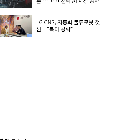
손'…"에이전틱 AI 시장 공략"
LG CNS, 자동화 물류로봇 첫
선…"북미 공략"