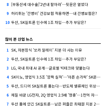
[부동산세 대수술]'2년내 팔아라'…뒷문은 열었다
8
허리휘는 '간병비' 건강보험 적용하면…내 간병보험은?
9
두산, SK실트론 인수에 1조 차입…추가 부담은?
10
많이 본 산업 뉴스
SK, 자본잠식 '쏘카 말레이' 지분 더 사는 이유
1
두산, SK실트론 인수에 1조 차입…추가 부담은?
2
LG, 국내 최대 AI 공개…글로벌 빅테크와 맞붙는다
3
SK이노, 영업익 3.5조 '깜짝 실적'…'아픈 손가락' SK온의 반전
4
두산, 드디어 SK실트론 품는다…반도체 밸류체인 위상 강화
5
체질 바꾼 LG전자, 2Q 영업익 2.5배 '껑충'…1천억 자사주 태운다
6
두산 품에 안긴 SK실트론…남은 퍼즐은 최태원 지분 29.4%
7