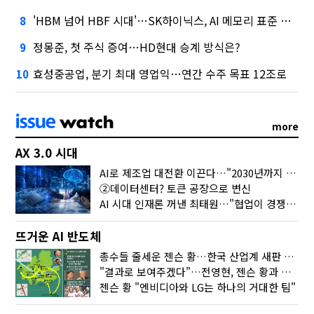
'HBM 넘어 HBF 시대'…SK하이닉스, AI 메모리 표준 선점 나섰다
8
정몽준, 첫 주식 증여…HD현대 승계 방식은?
9
효성중공업, 분기 최대 영업익…연간 수주 목표 12조로
10
more
AX 3.0 시대
AI로 제조업 대전환 이끈다…"2030년까지 민관합동 20조 투자"
②데이터센터? 토큰 공장으로 변신
AI 시대 인재론 꺼낸 최태원…"협업이 경쟁력"
뜨거운 AI 반도체
총수들 줄세운 젠슨 황…한국 산업계 새판 짰다
"결과로 보여주겠다"…전영현, 젠슨 황과 HBM5 논의
젠슨 황 "엔비디아와 LG는 하나의 거대한 팀"