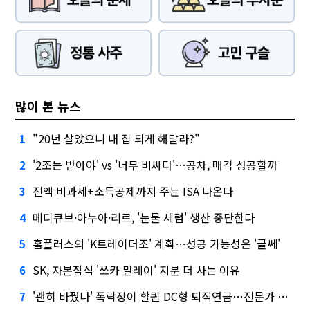
많이 본 뉴스
"20년 살았으니 내 집 되게 해달라?"
1
'2조는 받아야' vs '너무 비싸다'…공차, 매각 성공할까
2
전액 비과세+소득공제까지 주는 ISA 나온다
3
메디큐브·아누아·리르, '눈물 세럼' 생산 중단한다
4
홈플러스의 'K트레이더조' 계획…성공 가능성은 '글쎄'
5
SK, 자본잠식 '쏘카 말레이' 지분 더 사는 이유
6
'괜히 바꿨나' 폭락장이 할퀸 DC형 퇴직연금…전문가 조언은
7