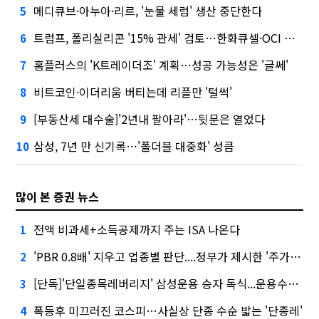
메디큐브·아누아·리르, '눈물 세럼' 생산 중단한다
5
트럼프, 폴리실리콘 '15% 관세' 검토…한화큐셀·OCI 영향은?
6
홈플러스의 'K트레이더조' 계획…성공 가능성은 '글쎄'
7
비트코인·이더리움 버티는데 리플만 '털썩'
8
[부동산세 대수술]'2년내 팔아라'…뒷문은 열었다
9
삼성, 7년 만 신기록…'폴더블 대중화' 성큼
10
많이 본 증권 뉴스
전액 비과세+소득공제까지 주는 ISA 나온다
1
'PBR 0.8배' 지우고 업종별 판단....정부가 제시한 '주가 누르기' 방지법
2
[단독]'단일종목레버리지' 삼성운용 승자 독식...운용수익 미래에셋의 6배
3
폭등후 미끄러진 코스피…사실상 단종 수순 밟는 '단종레'
4