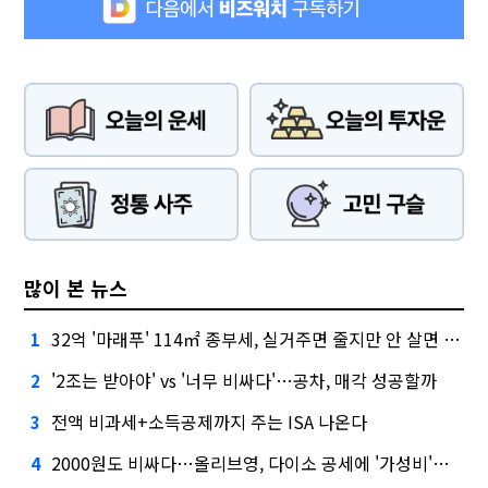
많이 본 뉴스
32억 '마래푸' 114㎡ 종부세, 실거주면 줄지만 안 살면 2.5배
1
'2조는 받아야' vs '너무 비싸다'…공차, 매각 성공할까
2
전액 비과세+소득공제까지 주는 ISA 나온다
3
2000원도 비싸다…올리브영, 다이소 공세에 '가성비'로 맞불
4