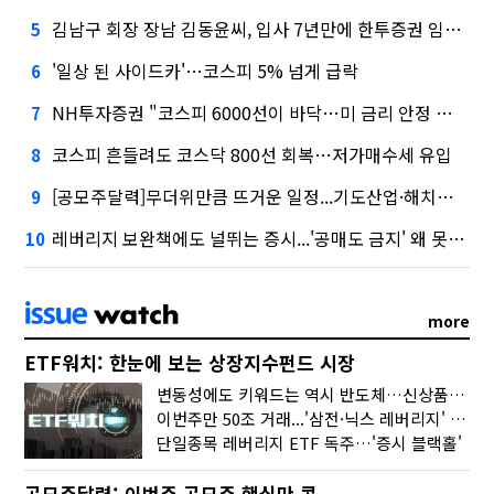
김남구 회장 장남 김동윤씨, 입사 7년만에 한투증권 임원 승진
5
'일상 된 사이드카'…코스피 5% 넘게 급락
6
NH투자증권 "코스피 6000선이 바닥…미 금리 안정 후 추가 회복"
7
코스피 흔들려도 코스닥 800선 회복…저가매수세 유입
8
[공모주달력]무더위만큼 뜨거운 일정...기도산업·해치텍·니어스랩, 동시 청약
9
레버리지 보완책에도 널뛰는 증시...'공매도 금지' 왜 못 꺼내나
10
more
ETF워치: 한눈에 보는 상장지수펀드 시장
변동성에도 키워드는 역시 반도체…신상품은 우주·방산
이번주만 50조 거래...'삼전·닉스 레버리지' 수익률은 -30%
단일종목 레버리지 ETF 독주…'증시 블랙홀'
공모주달력: 이번주 공모주 핵심만 콕