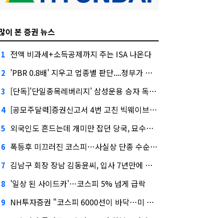
많이 본 증권 뉴스
전액 비과세+소득공제까지 주는 ISA 나온다
1
'PBR 0.8배' 지우고 업종별 판단....정부가 제시한 '주가 누르기' 방지법
2
[단독]'단일종목레버리지' 삼성운용 승자 독식...운용수익 미래에셋의 6배
3
[공모주달력]증권신고서 4번 고친 빅웨이브로보틱스, 수요예측
4
외국인도 흔드는데 개미만 잡던 당국, 묘수는 과다호가부담금?
5
폭등후 미끄러진 코스피…사실상 단종 수순 밟는 '단종레'
6
김남구 회장 장남 김동윤씨, 입사 7년만에 한투증권 임원 승진
7
'일상 된 사이드카'…코스피 5% 넘게 급락
8
NH투자증권 "코스피 6000선이 바닥…미 금리 안정 후 추가 회복"
9