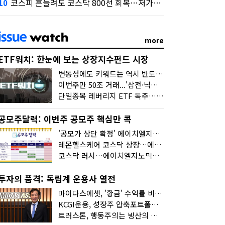
코스피 흔들려도 코스닥 800선 회복…저가매수세 유입
10
more
ETF워치: 한눈에 보는 상장지수펀드 시장
변동성에도 키워드는 역시 반도체…신상품은 우주·방산
이번주만 50조 거래...'삼전·닉스 레버리지' 수익률은 -30%
단일종목 레버리지 ETF 독주…'증시 블랙홀'
공모주달력: 이번주 공모주 핵심만 콕
'공모가 상단 확정' 에이치엘지노믹스 청약
레몬헬스케어 코스닥 상장…에이치엘지노믹스 수요예측
코스닥 러시…에이치엘지노믹스 수요예측·레메디 청약
투자의 품격: 독립계 운용사 열전
마이다스에셋, '황금' 수익률 비결은 '꾸준함'
KCGI운용, 성장주 압축포트폴리오로 새 길을 그리다
트러스톤, 행동주의는 빙산의 일각...진정한 힘은 '주식형 강자'