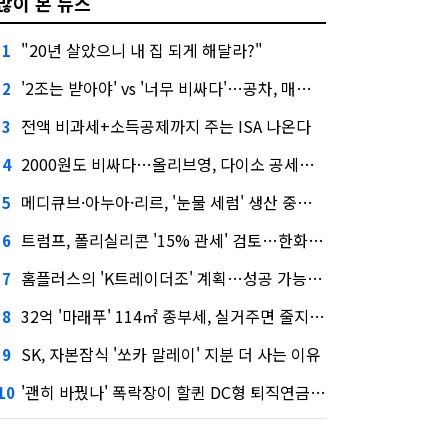
많이 본 뉴스
"20년 살았으니 내 집 되게 해달라?"
1
'2조는 받아야' vs '너무 비싸다'…공차, 매각 성공할까
2
전액 비과세+소득공제까지 주는 ISA 나온다
3
2000원도 비싸다…올리브영, 다이소 공세에 '가성비'로 맞불
4
메디큐브·아누아·리르, '눈물 세럼' 생산 중단한다
5
트럼프, 폴리실리콘 '15% 관세' 검토…한화큐셀·OCI 영향은?
6
홈플러스의 'K트레이더조' 계획…성공 가능성은 '글쎄'
7
32억 '마래푸' 114㎡ 종부세, 실거주면 줄지만 안 살면 2.5배
8
SK, 자본잠식 '쏘카 말레이' 지분 더 사는 이유
9
'괜히 바꿨나' 폭락장이 할퀸 DC형 퇴직연금…전문가 조언은
10