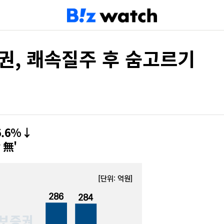
증권, 쾌속질주 후 숨고르기
6.6%↓
 無'