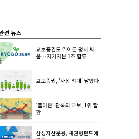
관련 뉴스
교보증권도 뛰어든 덩치 싸
움…자기자본 1조 합류
교보증권, '사상 최대' 날았다
'돌아온' 관록의 교보, 1위 탈
환
삼성자산운용, 채권형펀드에