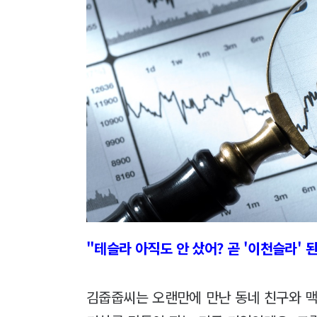
"테슬라 아직도 안 샀어? 곧 '이천슬라' 
김줍줍씨는 오랜만에 만난 동네 친구와 맥