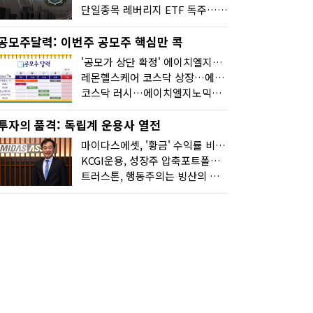
단일종목 레버리지 ETF 독주…'증시 블랙홀'
공모주달력: 이번주 공모주 핵심만 콕
'공모가 상단 확정' 에이치엘지노믹스 청약
레몬헬스케어 코스닥 상장…에이치엘지노믹스 수요예측
코스닥 러시…에이치엘지노믹스 수요예측·레메디 청약
투자의 품격: 독립계 운용사 열전
마이다스에셋, '황금' 수익률 비결은 '꾸준함'
KCGI운용, 성장주 압축포트폴리오로 새 길을 그리다
트러스톤, 행동주의는 빙산의 일각...진정한 힘은 '주식형 강자'