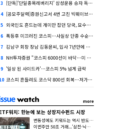
[단독]'단일종목레버리지' 삼성운용 승자 독식...운용수익 미래에셋의 6배
3
[공모주달력]증권신고서 4번 고친 빅웨이브로보틱스, 수요예측
4
외국인도 흔드는데 개미만 잡던 당국, 묘수는 과다호가부담금?
5
폭등후 미끄러진 코스피…사실상 단종 수순 밟는 '단종레'
6
김남구 회장 장남 김동윤씨, 입사 7년만에 한투증권 임원 승진
7
NH투자증권 "코스피 6000선이 바닥…미 금리 안정 후 추가 회복"
8
'일상 된 사이드카'…코스피 5% 넘게 급락
9
코스피 흔들려도 코스닥 800선 회복…저가매수세 유입
10
more
ETF워치: 한눈에 보는 상장지수펀드 시장
변동성에도 키워드는 역시 반도체…신상품은 우주·방산
이번주만 50조 거래...'삼전·닉스 레버리지' 수익률은 -30%