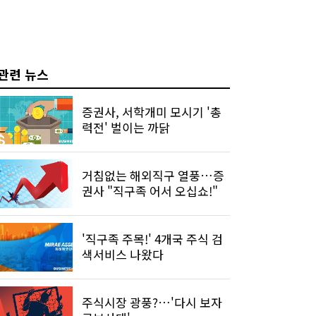
관련 뉴스
증권사, 서학개미 모시기 '총
력전' 벌이는 까닭
거침없는 해외직구 열풍…증
권사 "직구족 어서 오십쇼!"
'직구족 주목!' 4개국 주식 검
색서비스 나왔다
주식시장 광풍?…'다시 보자