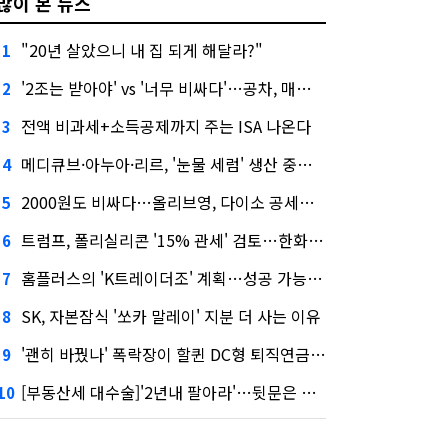
많이 본 뉴스
"20년 살았으니 내 집 되게 해달라?"
1
'2조는 받아야' vs '너무 비싸다'…공차, 매각 성공할까
2
전액 비과세+소득공제까지 주는 ISA 나온다
3
메디큐브·아누아·리르, '눈물 세럼' 생산 중단한다
4
2000원도 비싸다…올리브영, 다이소 공세에 '가성비'로 맞불
5
트럼프, 폴리실리콘 '15% 관세' 검토…한화큐셀·OCI 영향은?
6
홈플러스의 'K트레이더조' 계획…성공 가능성은 '글쎄'
7
SK, 자본잠식 '쏘카 말레이' 지분 더 사는 이유
8
'괜히 바꿨나' 폭락장이 할퀸 DC형 퇴직연금…전문가 조언은
9
[부동산세 대수술]'2년내 팔아라'…뒷문은 열었다
10