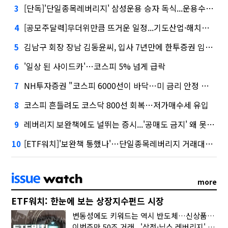
[단독]'단일종목레버리지' 삼성운용 승자 독식...운용수익 미래에셋의 6배
3
[공모주달력]무더위만큼 뜨거운 일정...기도산업·해치텍·니어스랩, 동시 청약
4
김남구 회장 장남 김동윤씨, 입사 7년만에 한투증권 임원 승진
5
'일상 된 사이드카'…코스피 5% 넘게 급락
6
NH투자증권 "코스피 6000선이 바닥…미 금리 안정 후 추가 회복"
7
코스피 흔들려도 코스닥 800선 회복…저가매수세 유입
8
레버리지 보완책에도 널뛰는 증시...'공매도 금지' 왜 못 꺼내나
9
[ETF워치]'보완책 통했나'…단일종목레버리지 거래대금 10분의 1토막
10
more
ETF워치: 한눈에 보는 상장지수펀드 시장
변동성에도 키워드는 역시 반도체…신상품은 우주·방산
이번주만 50조 거래...'삼전·닉스 레버리지' 수익률은 -30%