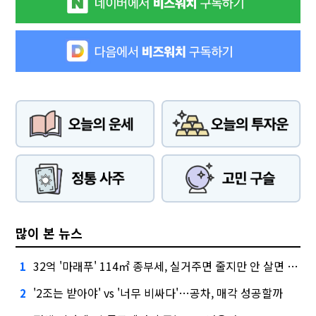
많이 본 뉴스
32억 '마래푸' 114㎡ 종부세, 실거주면 줄지만 안 살면 2.5배
1
'2조는 받아야' vs '너무 비싸다'…공차, 매각 성공할까
2