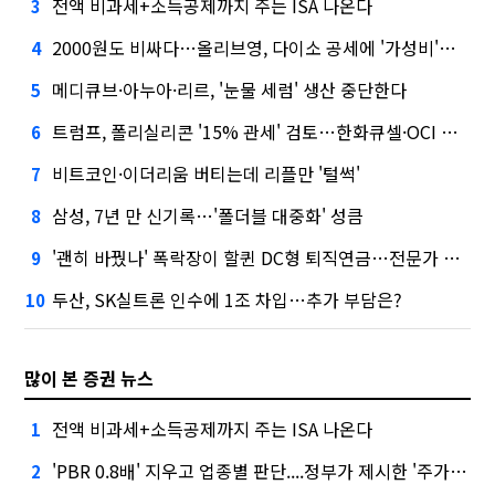
전액 비과세+소득공제까지 주는 ISA 나온다
3
2000원도 비싸다…올리브영, 다이소 공세에 '가성비'로 맞불
4
메디큐브·아누아·리르, '눈물 세럼' 생산 중단한다
5
트럼프, 폴리실리콘 '15% 관세' 검토…한화큐셀·OCI 영향은?
6
비트코인·이더리움 버티는데 리플만 '털썩'
7
삼성, 7년 만 신기록…'폴더블 대중화' 성큼
8
'괜히 바꿨나' 폭락장이 할퀸 DC형 퇴직연금…전문가 조언은
9
두산, SK실트론 인수에 1조 차입…추가 부담은?
10
많이 본 증권 뉴스
전액 비과세+소득공제까지 주는 ISA 나온다
1
'PBR 0.8배' 지우고 업종별 판단....정부가 제시한 '주가 누르기' 방지법
2