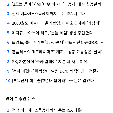
'2조는 받아야' vs '너무 비싸다'…공차, 매각 성공할까
2
전액 비과세+소득공제까지 주는 ISA 나온다
3
2000원도 비싸다…올리브영, 다이소 공세에 '가성비'로 맞불
4
메디큐브·아누아·리르, '눈물 세럼' 생산 중단한다
5
트럼프, 폴리실리콘 '15% 관세' 검토…한화큐셀·OCI 영향은?
6
홈플러스의 'K트레이더조' 계획…성공 가능성은 '글쎄'
7
SK, 자본잠식 '쏘카 말레이' 지분 더 사는 이유
8
'괜히 바꿨나' 폭락장이 할퀸 DC형 퇴직연금…전문가 조언은
9
[부동산세 대수술]'2년내 팔아라'…뒷문은 열었다
10
많이 본 증권 뉴스
전액 비과세+소득공제까지 주는 ISA 나온다
1