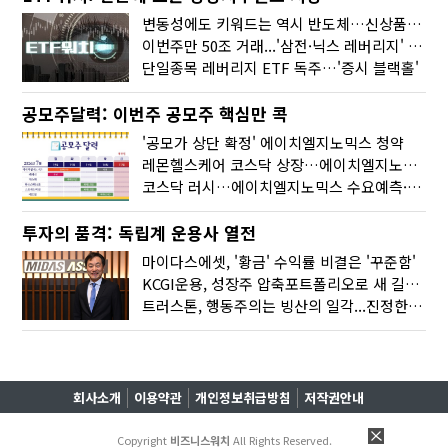
변동성에도 키워드는 역시 반도체…신상품은 우주·방산
이번주만 50조 거래...'삼전·닉스 레버리지' 수익률은 -30%
단일종목 레버리지 ETF 독주…'증시 블랙홀'
공모주달력: 이번주 공모주 핵심만 콕
'공모가 상단 확정' 에이치엘지노믹스 청약
레몬헬스케어 코스닥 상장…에이치엘지노믹스 수요예측
코스닥 러시…에이치엘지노믹스 수요예측·레메디 청약
투자의 품격: 독립계 운용사 열전
마이다스에셋, '황금' 수익률 비결은 '꾸준함'
KCGI운용, 성장주 압축포트폴리오로 새 길을 그리다
트러스톤, 행동주의는 빙산의 일각...진정한 힘은 '주식형 강자'
회사소개
이용약관
개인정보취급방침
저작권안내
Copyright
비즈니스워치
All Rights Reserved.