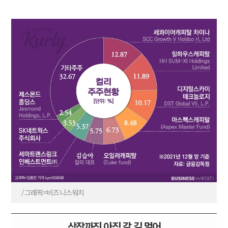
/그래픽=비즈니스워치
상장까진 아직 갈 길 멀어