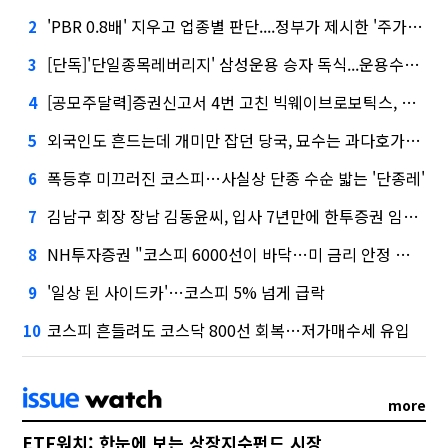
'PBR 0.8배' 지우고 업종별 판단....정부가 제시한 '주가 누르기' 방지법
2
[단독]'단일종목레버리지' 삼성운용 승자 독식...운용수익 미래에셋의 6배
3
[공모주달력]증권신고서 4번 고친 빅웨이브로보틱스, 수요예측
4
외국인도 흔드는데 개미만 잡던 당국, 묘수는 과다호가부담금?
5
폭등후 미끄러진 코스피…사실상 단종 수순 밟는 '단종레'
6
김남구 회장 장남 김동윤씨, 입사 7년만에 한투증권 임원 승진
7
NH투자증권 "코스피 6000선이 바닥…미 금리 안정 후 추가 회복"
8
'일상 된 사이드카'…코스피 5% 넘게 급락
9
코스피 흔들려도 코스닥 800선 회복…저가매수세 유입
10
more
ETF워치: 한눈에 보는 상장지수펀드 시장