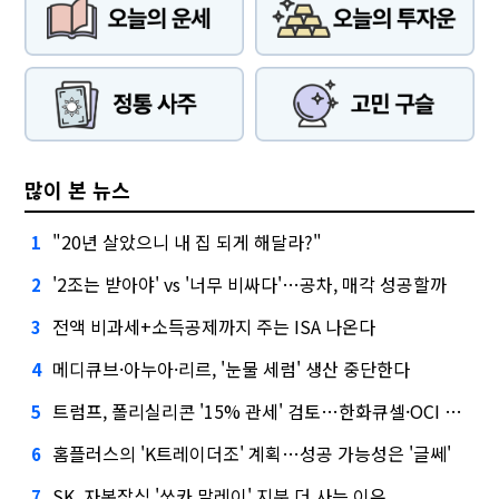
많이 본 뉴스
"20년 살았으니 내 집 되게 해달라?"
1
'2조는 받아야' vs '너무 비싸다'…공차, 매각 성공할까
2
전액 비과세+소득공제까지 주는 ISA 나온다
3
메디큐브·아누아·리르, '눈물 세럼' 생산 중단한다
4
트럼프, 폴리실리콘 '15% 관세' 검토…한화큐셀·OCI 영향은?
5
홈플러스의 'K트레이더조' 계획…성공 가능성은 '글쎄'
6
SK, 자본잠식 '쏘카 말레이' 지분 더 사는 이유
7