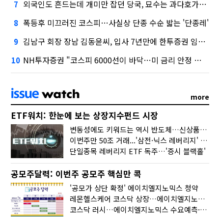
외국인도 흔드는데 개미만 잡던 당국, 묘수는 과다호가부담금?
7
폭등후 미끄러진 코스피…사실상 단종 수순 밟는 '단종레'
8
김남구 회장 장남 김동윤씨, 입사 7년만에 한투증권 임원 승진
9
NH투자증권 "코스피 6000선이 바닥…미 금리 안정 후 추가 회복"
10
more
ETF워치: 한눈에 보는 상장지수펀드 시장
변동성에도 키워드는 역시 반도체…신상품은 우주·방산
이번주만 50조 거래...'삼전·닉스 레버리지' 수익률은 -30%
단일종목 레버리지 ETF 독주…'증시 블랙홀'
공모주달력: 이번주 공모주 핵심만 콕
'공모가 상단 확정' 에이치엘지노믹스 청약
레몬헬스케어 코스닥 상장…에이치엘지노믹스 수요예측
코스닥 러시…에이치엘지노믹스 수요예측·레메디 청약