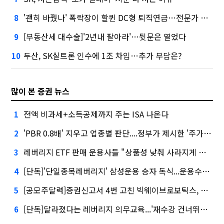
'괜히 바꿨나' 폭락장이 할퀸 DC형 퇴직연금…전문가 조언은
8
[부동산세 대수술]'2년내 팔아라'…뒷문은 열었다
9
두산, SK실트론 인수에 1조 차입…추가 부담은?
10
많이 본 증권 뉴스
전액 비과세+소득공제까지 주는 ISA 나온다
1
'PBR 0.8배' 지우고 업종별 판단....정부가 제시한 '주가 누르기' 방지법
2
레버리지 ETF 판매 운용사들 "상품성 낮춰 사라지게 해야"…일부 신중론도
3
[단독]'단일종목레버리지' 삼성운용 승자 독식...운용수익 미래에셋의 6배
4
[공모주달력]증권신고서 4번 고친 빅웨이브로보틱스, 수요예측
5
[단독]달라졌다는 레버리지 의무교육...'재수강 건너뛰기' 허점
6