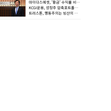
마이다스에셋, '황금' 수익률 비결은 '꾸준함'
KCGI운용, 성장주 압축포트폴리오로 새 길을 그리다
트러스톤, 행동주의는 빙산의 일각...진정한 힘은 '주식형 강자'