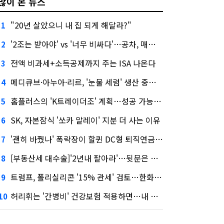
많이 본 뉴스
"20년 살았으니 내 집 되게 해달라?"
1
'2조는 받아야' vs '너무 비싸다'…공차, 매각 성공할까
2
전액 비과세+소득공제까지 주는 ISA 나온다
3
메디큐브·아누아·리르, '눈물 세럼' 생산 중단한다
4
홈플러스의 'K트레이더조' 계획…성공 가능성은 '글쎄'
5
SK, 자본잠식 '쏘카 말레이' 지분 더 사는 이유
6
'괜히 바꿨나' 폭락장이 할퀸 DC형 퇴직연금…전문가 조언은
7
[부동산세 대수술]'2년내 팔아라'…뒷문은 열었다
8
트럼프, 폴리실리콘 '15% 관세' 검토…한화큐셀·OCI 영향은?
9
허리휘는 '간병비' 건강보험 적용하면…내 간병보험은?
10