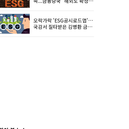
속...금융당국 "해외도 확정
안해"
오락가락 'ESG공시로드맵'…
국감서 질타받은 김병환 금융
위원장