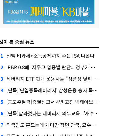
많이 본 증권 뉴스
전액 비과세+소득공제까지 주는 ISA 나온다
1
'PBR 0.8배' 지우고 업종별 판단....정부가 제시한 '주가 누르기' 방지법
2
레버리지 ETF 판매 운용사들 "상품성 낮춰 사라지게 해야"…일부 신중론도
3
[단독]'단일종목레버리지' 삼성운용 승자 독식...운용수익 미래에셋의 6배
4
[공모주달력]증권신고서 4번 고친 빅웨이브로보틱스, 수요예측
5
[단독]달라졌다는 레버리지 의무교육...'재수강 건너뛰기' 허점
6
외국인도 흔드는데 개미만 잡던 당국, 묘수는 과다호가부담금?
7