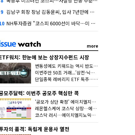
폭등후 미끄러진 코스피…사실상 단종 수순 밟는 '단종레'
8
김남구 회장 장남 김동윤씨, 입사 7년만에 한투증권 임원 승진
9
NH투자증권 "코스피 6000선이 바닥…미 금리 안정 후 추가 회복"
10
more
ETF워치: 한눈에 보는 상장지수펀드 시장
변동성에도 키워드는 역시 반도체…신상품은 우주·방산
이번주만 50조 거래...'삼전·닉스 레버리지' 수익률은 -30%
단일종목 레버리지 ETF 독주…'증시 블랙홀'
공모주달력: 이번주 공모주 핵심만 콕
'공모가 상단 확정' 에이치엘지노믹스 청약
레몬헬스케어 코스닥 상장…에이치엘지노믹스 수요예측
코스닥 러시…에이치엘지노믹스 수요예측·레메디 청약
투자의 품격: 독립계 운용사 열전