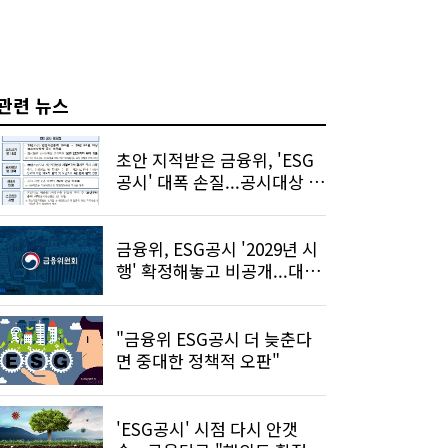
관련 뉴스
초안 지적받은 금융위, 'ESG
공시' 대폭 손질...공시대상 확
대
금융위, ESG공시 '2029년 시
행' 확정해놓고 비공개...대선
캠프 압박?
"금융위 ESG공시 더 늦춘다
면 중대한 정책적 오판"
'ESG공시' 시점 다시 안갯