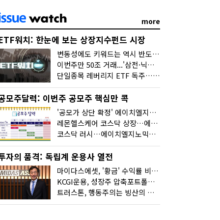
more
ETF워치: 한눈에 보는 상장지수펀드 시장
변동성에도 키워드는 역시 반도체…신상품은 우주·방산
이번주만 50조 거래...'삼전·닉스 레버리지' 수익률은 -30%
단일종목 레버리지 ETF 독주…'증시 블랙홀'
공모주달력: 이번주 공모주 핵심만 콕
'공모가 상단 확정' 에이치엘지노믹스 청약
레몬헬스케어 코스닥 상장…에이치엘지노믹스 수요예측
코스닥 러시…에이치엘지노믹스 수요예측·레메디 청약
투자의 품격: 독립계 운용사 열전
마이다스에셋, '황금' 수익률 비결은 '꾸준함'
KCGI운용, 성장주 압축포트폴리오로 새 길을 그리다
트러스톤, 행동주의는 빙산의 일각...진정한 힘은 '주식형 강자'