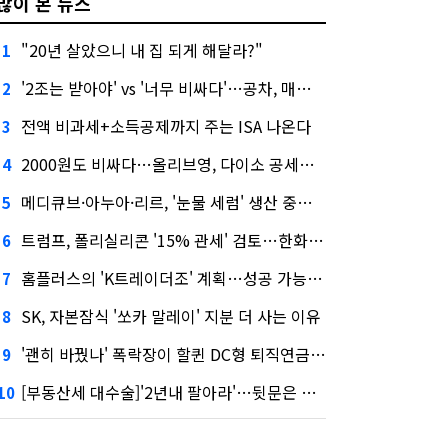
많이 본 뉴스
"20년 살았으니 내 집 되게 해달라?"
1
'2조는 받아야' vs '너무 비싸다'…공차, 매각 성공할까
2
전액 비과세+소득공제까지 주는 ISA 나온다
3
2000원도 비싸다…올리브영, 다이소 공세에 '가성비'로 맞불
4
메디큐브·아누아·리르, '눈물 세럼' 생산 중단한다
5
트럼프, 폴리실리콘 '15% 관세' 검토…한화큐셀·OCI 영향은?
6
홈플러스의 'K트레이더조' 계획…성공 가능성은 '글쎄'
7
SK, 자본잠식 '쏘카 말레이' 지분 더 사는 이유
8
'괜히 바꿨나' 폭락장이 할퀸 DC형 퇴직연금…전문가 조언은
9
[부동산세 대수술]'2년내 팔아라'…뒷문은 열었다
10