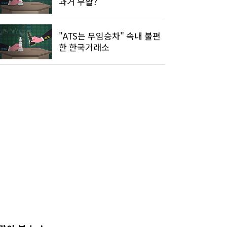
과거 부활?
"ATS는 무임승차" 속내 불편
한 한국거래소