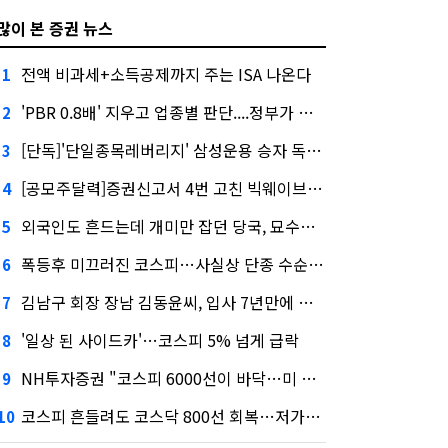
많이 본 증권 뉴스
전액 비과세+소득공제까지 주는 ISA 나온다
1
'PBR 0.8배' 지우고 업종별 판단....정부가 제시한 '주가 누르기' 방지법
2
[단독]'단일종목레버리지' 삼성운용 승자 독식...운용수익 미래에셋의 6배
3
[공모주달력]증권신고서 4번 고친 빅웨이브로보틱스, 수요예측
4
외국인도 흔드는데 개미만 잡던 당국, 묘수는 과다호가부담금?
5
폭등후 미끄러진 코스피…사실상 단종 수순 밟는 '단종레'
6
김남구 회장 장남 김동윤씨, 입사 7년만에 한투증권 임원 승진
7
'일상 된 사이드카'…코스피 5% 넘게 급락
8
NH투자증권 "코스피 6000선이 바닥…미 금리 안정 후 추가 회복"
9
코스피 흔들려도 코스닥 800선 회복…저가매수세 유입
10