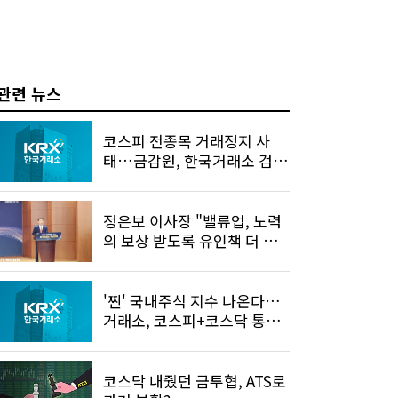
관련 뉴스
코스피 전종목 거래정지 사
태…금감원, 한국거래소 검사
착수
정은보 이사장 "밸류업, 노력
의 보상 받도록 유인책 더 만
들것"
'찐' 국내주식 지수 나온다…
거래소, 코스피+코스닥 통합
지수 공개
코스닥 내줬던 금투협, ATS로