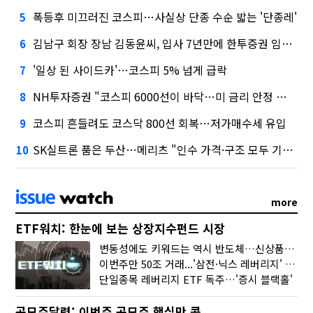
폭등후 미끄러진 코스피…사실상 단종 수순 밟는 '단종레'
5
김남구 회장 장남 김동윤씨, 입사 7년만에 한투증권 임원 승진
6
'일상 된 사이드카'…코스피 5% 넘게 급락
7
NH투자증권 "코스피 6000선이 바닥…미 금리 안정 후 추가 회복"
8
코스피 흔들려도 코스닥 800선 회복…저가매수세 유입
9
SK실트론 품은 두산…메리츠 "인수 가격·구조 모두 기대 이상"
10
more
ETF워치: 한눈에 보는 상장지수펀드 시장
변동성에도 키워드는 역시 반도체…신상품은 우주·방산
이번주만 50조 거래...'삼전·닉스 레버리지' 수익률은 -30%
단일종목 레버리지 ETF 독주…'증시 블랙홀'
공모주달력: 이번주 공모주 핵심만 콕