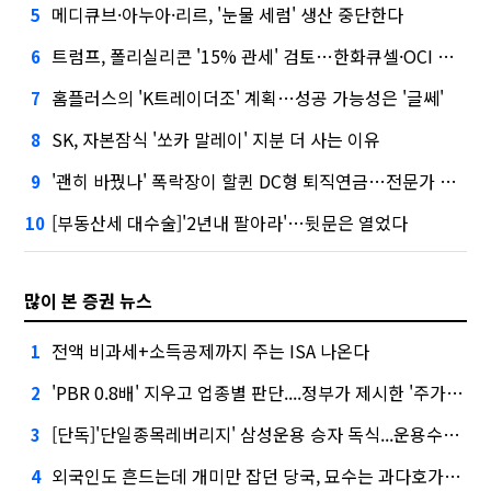
메디큐브·아누아·리르, '눈물 세럼' 생산 중단한다
5
트럼프, 폴리실리콘 '15% 관세' 검토…한화큐셀·OCI 영향은?
6
홈플러스의 'K트레이더조' 계획…성공 가능성은 '글쎄'
7
SK, 자본잠식 '쏘카 말레이' 지분 더 사는 이유
8
'괜히 바꿨나' 폭락장이 할퀸 DC형 퇴직연금…전문가 조언은
9
[부동산세 대수술]'2년내 팔아라'…뒷문은 열었다
10
많이 본 증권 뉴스
전액 비과세+소득공제까지 주는 ISA 나온다
1
'PBR 0.8배' 지우고 업종별 판단....정부가 제시한 '주가 누르기' 방지법
2
[단독]'단일종목레버리지' 삼성운용 승자 독식...운용수익 미래에셋의 6배
3
외국인도 흔드는데 개미만 잡던 당국, 묘수는 과다호가부담금?
4