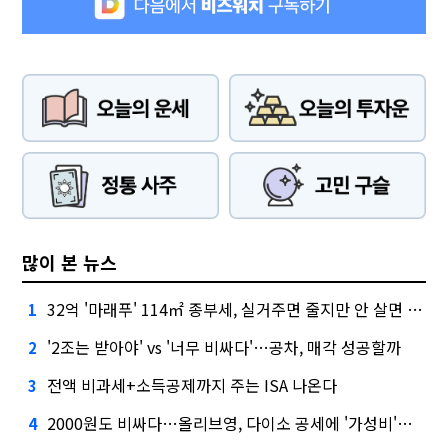
많이 본 뉴스
32억 '마래푸' 114㎡ 종부세, 실거주면 줄지만 안 살면 2.5배
1
'2조는 받아야' vs '너무 비싸다'…공차, 매각 성공할까
2
전액 비과세+소득공제까지 주는 ISA 나온다
3
2000원도 비싸다…올리브영, 다이소 공세에 '가성비'로 맞불
4