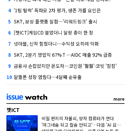
'1팀 탈락' 독파모 2차 평가, 생존 가를 요인은
4
SKT, 보상 플랫폼 실험…'리워드링크' 출시
5
[챗ICT]게임CD 열었더니 달랑 종이 한 장
6
넷마블, 신작 힘줬더니…수익성 오히려 악화
7
SKT, 2분기 영업익 67%↑…AIDC 매출 92% 급증
8
금융사 손잡았지만 온도차…코인원 '훨훨'·코빗 '잠잠'
9
알뜰폰 성장 멈췄다…4달째 순유출
10
more
챗ICT
비밀 편지의 자물쇠, 양자 컴퓨터가 연다
'마그네슘 되고 칼슘 안되고'…다음 'AI 요약' 갈 길은