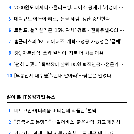
2000원도 비싸다…올리브영, 다이소 공세에 '가성비'로 맞불
4
메디큐브·아누아·리르, '눈물 세럼' 생산 중단한다
5
트럼프, 폴리실리콘 '15% 관세' 검토…한화큐셀·OCI 영향은?
6
홈플러스의 'K트레이더조' 계획…성공 가능성은 '글쎄'
7
SK, 자본잠식 '쏘카 말레이' 지분 더 사는 이유
8
'괜히 바꿨나' 폭락장이 할퀸 DC형 퇴직연금…전문가 조언은
9
[부동산세 대수술]'2년내 팔아라'…뒷문은 열었다
10
많이 본 IT성장기업 뉴스
비트코인·이더리움 버티는데 리플만 '털썩'
1
"중국서도 통했다"…펄어비스 '붉은사막' 최고 게임상
2
가상자산 과세 내년 시행…손실 나도 세금 낸다고?
3