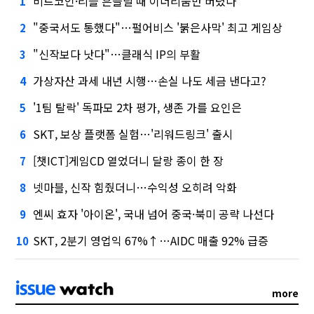
비트코인·리플 흔들릴 때 이더리움만 버텼다
1
"중국서도 통했다"…펄어비스 '붉은사막' 최고 게임상
2
"신작보다 낫다"…클래식 IP의 부활
3
가상자산 과세 내년 시행…손실 나도 세금 낸다고?
4
'1팀 탈락' 독파모 2차 평가, 생존 가를 요인은
5
SKT, 보상 플랫폼 실험…'리워드링크' 출시
6
[챗ICT]게임CD 열었더니 달랑 종이 한 장
7
넷마블, 신작 힘줬더니…수익성 오히려 악화
8
엔씨 효자 '아이온', 국내 넘어 중국·북미 공략 나선다
9
SKT, 2분기 영업익 67%↑…AIDC 매출 92% 급증
10
more