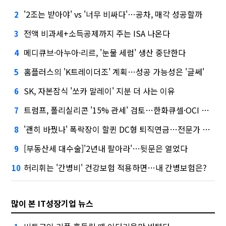
'2조는 받아야' vs '너무 비싸다'…공차, 매각 성공할까
2
전액 비과세+소득공제까지 주는 ISA 나온다
3
메디큐브·아누아·리르, '눈물 세럼' 생산 중단한다
4
홈플러스의 'K트레이더조' 계획…성공 가능성은 '글쎄'
5
SK, 자본잠식 '쏘카 말레이' 지분 더 사는 이유
6
트럼프, 폴리실리콘 '15% 관세' 검토…한화큐셀·OCI 영향은?
7
'괜히 바꿨나' 폭락장이 할퀸 DC형 퇴직연금…전문가 조언은
8
[부동산세 대수술]'2년내 팔아라'…뒷문은 열었다
9
허리휘는 '간병비' 건강보험 적용하면…내 간병보험은?
10
많이 본 IT성장기업 뉴스