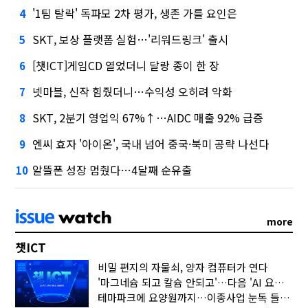
'1팀 탈락' 독파모 2차 평가, 생존 가를 요인은
4
SKT, 보상 플랫폼 실험…'리워드링크' 출시
5
[챗ICT]게임CD 열었더니 달랑 종이 한 장
6
넷마블, 신작 힘줬더니…수익성 오히려 악화
7
SKT, 2분기 영업익 67%↑…AIDC 매출 92% 급증
8
엔씨 효자 '아이온', 국내 넘어 중국·북미 공략 나선다
9
알뜰폰 성장 멈췄다…4달째 순유출
10
more
챗ICT
비밀 편지의 자물쇠, 양자 컴퓨터가 연다
'마그네슘 되고 칼슘 안되고'…다음 'AI 요약' 갈 길은
테마파크에 요양원까지…이종사업 눈독 들이는 게임사