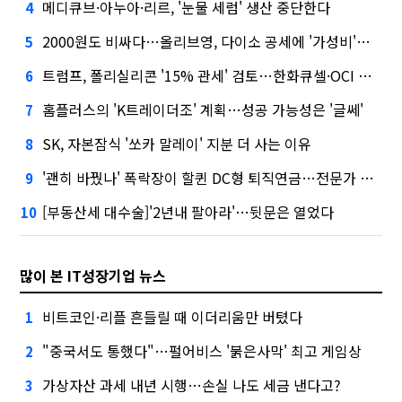
메디큐브·아누아·리르, '눈물 세럼' 생산 중단한다
4
2000원도 비싸다…올리브영, 다이소 공세에 '가성비'로 맞불
5
트럼프, 폴리실리콘 '15% 관세' 검토…한화큐셀·OCI 영향은?
6
홈플러스의 'K트레이더조' 계획…성공 가능성은 '글쎄'
7
SK, 자본잠식 '쏘카 말레이' 지분 더 사는 이유
8
'괜히 바꿨나' 폭락장이 할퀸 DC형 퇴직연금…전문가 조언은
9
[부동산세 대수술]'2년내 팔아라'…뒷문은 열었다
10
많이 본 IT성장기업 뉴스
비트코인·리플 흔들릴 때 이더리움만 버텼다
1
"중국서도 통했다"…펄어비스 '붉은사막' 최고 게임상
2
가상자산 과세 내년 시행…손실 나도 세금 낸다고?
3