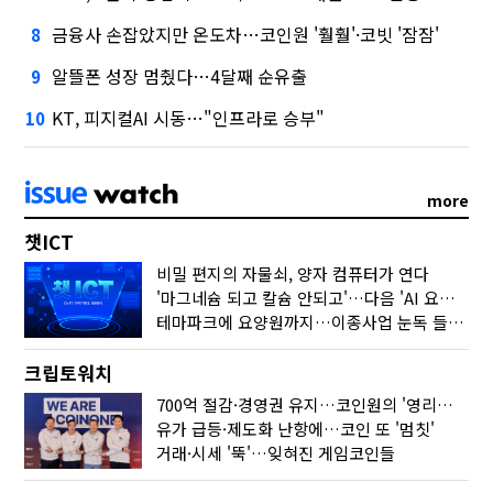
금융사 손잡았지만 온도차…코인원 '훨훨'·코빗 '잠잠'
8
알뜰폰 성장 멈췄다…4달째 순유출
9
KT, 피지컬AI 시동…"인프라로 승부"
10
more
챗ICT
비밀 편지의 자물쇠, 양자 컴퓨터가 연다
'마그네슘 되고 칼슘 안되고'…다음 'AI 요약' 갈 길은
테마파크에 요양원까지…이종사업 눈독 들이는 게임사
크립토워치
700억 절감·경영권 유지…코인원의 '영리한 딜'
유가 급등·제도화 난항에…코인 또 '멈칫'
거래·시세 '뚝'…잊혀진 게임코인들