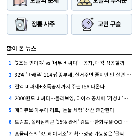
많이 본 뉴스
'2조는 받아야' vs '너무 비싸다'…공차, 매각 성공할까
1
32억 '마래푸' 114㎡ 종부세, 실거주면 줄지만 안 살면 2.5배
2
전액 비과세+소득공제까지 주는 ISA 나온다
3
2000원도 비싸다…올리브영, 다이소 공세에 '가성비'로 맞불
4
메디큐브·아누아·리르, '눈물 세럼' 생산 중단한다
5
트럼프, 폴리실리콘 '15% 관세' 검토…한화큐셀·OCI 영향은?
6
홈플러스의 'K트레이더조' 계획…성공 가능성은 '글쎄'
7