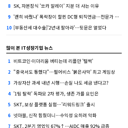
SK, 자본잠식 '쏘카 말레이' 지분 더 사는 이유
8
'괜히 바꿨나' 폭락장이 할퀸 DC형 퇴직연금…전문가 조언은
9
[부동산세 대수술]'2년내 팔아라'…뒷문은 열었다
10
많이 본 IT성장기업 뉴스
비트코인·이더리움 버티는데 리플만 '털썩'
1
"중국서도 통했다"…펄어비스 '붉은사막' 최고 게임상
2
가상자산 과세 내년 시행…손실 나도 세금 낸다고?
3
'1팀 탈락' 독파모 2차 평가, 생존 가를 요인은
4
SKT, 보상 플랫폼 실험…'리워드링크' 출시
5
넷마블, 신작 힘줬더니…수익성 오히려 악화
6
SKT, 2분기 영업익 67%↑…AIDC 매출 92% 급증
7