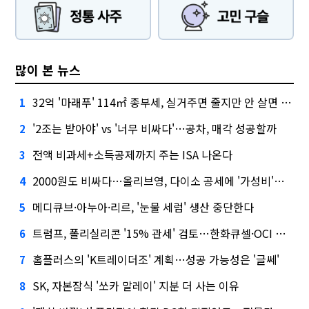
많이 본 뉴스
32억 '마래푸' 114㎡ 종부세, 실거주면 줄지만 안 살면 2.5배
1
'2조는 받아야' vs '너무 비싸다'…공차, 매각 성공할까
2
전액 비과세+소득공제까지 주는 ISA 나온다
3
2000원도 비싸다…올리브영, 다이소 공세에 '가성비'로 맞불
4
메디큐브·아누아·리르, '눈물 세럼' 생산 중단한다
5
트럼프, 폴리실리콘 '15% 관세' 검토…한화큐셀·OCI 영향은?
6
홈플러스의 'K트레이더조' 계획…성공 가능성은 '글쎄'
7
SK, 자본잠식 '쏘카 말레이' 지분 더 사는 이유
8