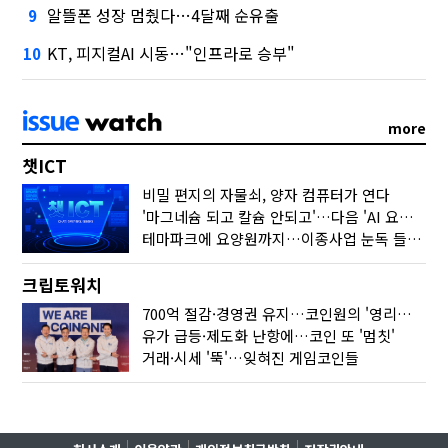
알뜰폰 성장 멈췄다…4달째 순유출
9
KT, 피지컬AI 시동…"인프라로 승부"
10
more
챗ICT
비밀 편지의 자물쇠, 양자 컴퓨터가 연다
'마그네슘 되고 칼슘 안되고'…다음 'AI 요약' 갈 길은
테마파크에 요양원까지…이종사업 눈독 들이는 게임사
크립토워치
700억 절감·경영권 유지…코인원의 '영리한 딜'
유가 급등·제도화 난항에…코인 또 '멈칫'
거래·시세 '뚝'…잊혀진 게임코인들