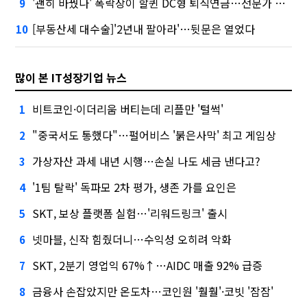
'괜히 바꿨나' 폭락장이 할퀸 DC형 퇴직연금…전문가 조언은
9
[부동산세 대수술]'2년내 팔아라'…뒷문은 열었다
10
많이 본 IT성장기업 뉴스
비트코인·이더리움 버티는데 리플만 '털썩'
1
"중국서도 통했다"…펄어비스 '붉은사막' 최고 게임상
2
가상자산 과세 내년 시행…손실 나도 세금 낸다고?
3
'1팀 탈락' 독파모 2차 평가, 생존 가를 요인은
4
SKT, 보상 플랫폼 실험…'리워드링크' 출시
5
넷마블, 신작 힘줬더니…수익성 오히려 악화
6
SKT, 2분기 영업익 67%↑…AIDC 매출 92% 급증
7
금융사 손잡았지만 온도차…코인원 '훨훨'·코빗 '잠잠'
8