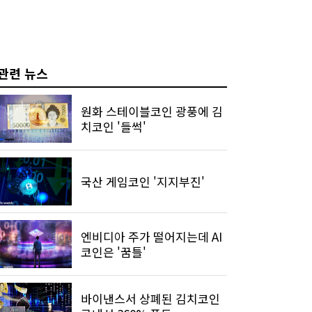
관련 뉴스
원화 스테이블코인 광풍에 김
치코인 '들썩'
국산 게임코인 '지지부진'
엔비디아 주가 떨어지는데 AI
코인은 '꿈틀'
바이낸스서 상폐된 김치코인