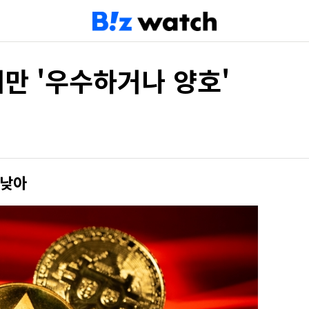
개만 '우수하거나 양호'
 낮아