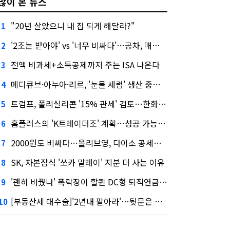
많이 본 뉴스
"20년 살았으니 내 집 되게 해달라?"
1
'2조는 받아야' vs '너무 비싸다'…공차, 매각 성공할까
2
전액 비과세+소득공제까지 주는 ISA 나온다
3
메디큐브·아누아·리르, '눈물 세럼' 생산 중단한다
4
트럼프, 폴리실리콘 '15% 관세' 검토…한화큐셀·OCI 영향은?
5
홈플러스의 'K트레이더조' 계획…성공 가능성은 '글쎄'
6
2000원도 비싸다…올리브영, 다이소 공세에 '가성비'로 맞불
7
SK, 자본잠식 '쏘카 말레이' 지분 더 사는 이유
8
'괜히 바꿨나' 폭락장이 할퀸 DC형 퇴직연금…전문가 조언은
9
[부동산세 대수술]'2년내 팔아라'…뒷문은 열었다
10