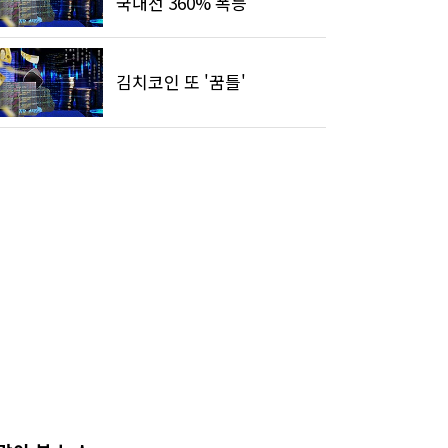
국내선 360% 폭등
김치코인 또 '꿈틀'