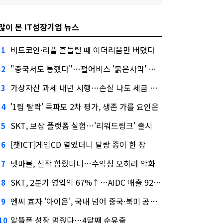
많이 본 IT성장기업 뉴스
비트코인·리플 흔들릴 때 이더리움만 버텼다
1
"중국서도 통했다"…펄어비스 '붉은사막' 최고 게임상
2
가상자산 과세 내년 시행…손실 나도 세금 낸다고?
3
'1팀 탈락' 독파모 2차 평가, 생존 가를 요인은
4
SKT, 보상 플랫폼 실험…'리워드링크' 출시
5
[챗ICT]게임CD 열었더니 달랑 종이 한 장
6
넷마블, 신작 힘줬더니…수익성 오히려 악화
7
SKT, 2분기 영업익 67%↑…AIDC 매출 92% 급증
8
엔씨 효자 '아이온', 국내 넘어 중국·북미 공략 나선다
9
알뜰폰 성장 멈췄다…4달째 순유출
10