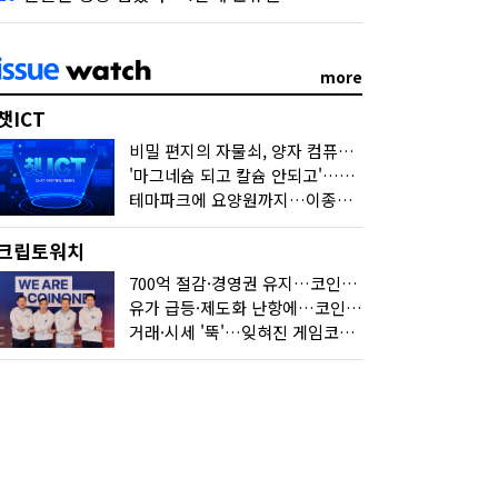
more
챗ICT
비밀 편지의 자물쇠, 양자 컴퓨터가 연다
'마그네슘 되고 칼슘 안되고'…다음 'AI 요약' 갈 길은
테마파크에 요양원까지…이종사업 눈독 들이는 게임사
크립토워치
700억 절감·경영권 유지…코인원의 '영리한 딜'
유가 급등·제도화 난항에…코인 또 '멈칫'
거래·시세 '뚝'…잊혀진 게임코인들