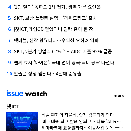
'1팀 탈락' 독파모 2차 평가, 생존 가를 요인은
4
SKT, 보상 플랫폼 실험…'리워드링크' 출시
5
[챗ICT]게임CD 열었더니 달랑 종이 한 장
6
넷마블, 신작 힘줬더니…수익성 오히려 악화
7
SKT, 2분기 영업익 67%↑…AIDC 매출 92% 급증
8
엔씨 효자 '아이온', 국내 넘어 중국·북미 공략 나선다
9
알뜰폰 성장 멈췄다…4달째 순유출
10
more
챗ICT
비밀 편지의 자물쇠, 양자 컴퓨터가 연다
'마그네슘 되고 칼슘 안되고'…다음 'AI 요약' 갈 길은
테마파크에 요양원까지…이종사업 눈독 들이는 게임사