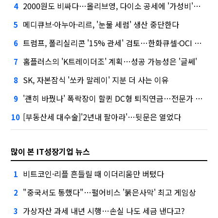
2000원도 비싸다…올리브영, 다이소 공세에 '가성비'로 맞불
4
메디큐브·아누아·리르, '눈물 세럼' 생산 중단한다
5
트럼프, 폴리실리콘 '15% 관세' 검토…한화큐셀·OCI 영향은?
6
홈플러스의 'K트레이더조' 계획…성공 가능성은 '글쎄'
7
SK, 자본잠식 '쏘카 말레이' 지분 더 사는 이유
8
'괜히 바꿨나' 폭락장이 할퀸 DC형 퇴직연금…전문가 조언은
9
[부동산세 대수술]'2년내 팔아라'…뒷문은 열었다
10
많이 본 IT성장기업 뉴스
비트코인·리플 흔들릴 때 이더리움만 버텼다
1
"중국서도 통했다"…펄어비스 '붉은사막' 최고 게임상
2
가상자산 과세 내년 시행…손실 나도 세금 낸다고?
3