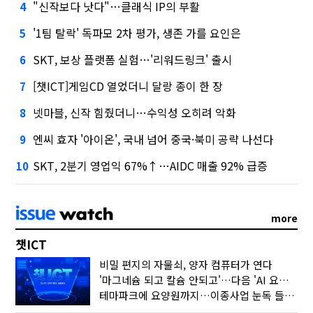
"신작보다 낫다"…클래식 IP의 부활
4
'1팀 탈락' 독파모 2차 평가, 생존 가를 요인은
5
SKT, 보상 플랫폼 실험…'리워드링크' 출시
6
[챗ICT]게임CD 열었더니 달랑 종이 한 장
7
넷마블, 신작 힘줬더니…수익성 오히려 악화
8
엔씨 효자 '아이온', 국내 넘어 중국·북미 공략 나선다
9
SKT, 2분기 영업익 67%↑…AIDC 매출 92% 급증
10
more
챗ICT
비밀 편지의 자물쇠, 양자 컴퓨터가 연다
'마그네슘 되고 칼슘 안되고'…다음 'AI 요약' 갈 길은
테마파크에 요양원까지…이종사업 눈독 들이는 게임사