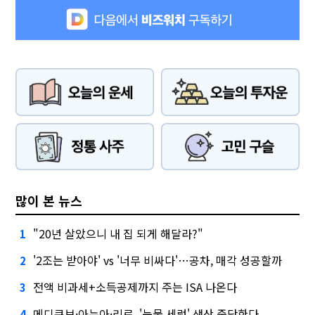
많이 본 뉴스
"20년 살았으니 내 집 되게 해달라?"
1
'2조는 받아야' vs '너무 비싸다'…공차, 매각 성공할까
2
전액 비과세+소득공제까지 주는 ISA 나온다
3
메디큐브·아누아·리르, '눈물 세럼' 생산 중단한다
4