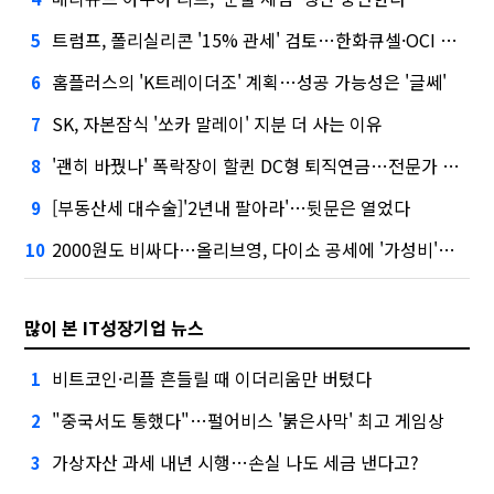
트럼프, 폴리실리콘 '15% 관세' 검토…한화큐셀·OCI 영향은?
5
홈플러스의 'K트레이더조' 계획…성공 가능성은 '글쎄'
6
SK, 자본잠식 '쏘카 말레이' 지분 더 사는 이유
7
'괜히 바꿨나' 폭락장이 할퀸 DC형 퇴직연금…전문가 조언은
8
[부동산세 대수술]'2년내 팔아라'…뒷문은 열었다
9
2000원도 비싸다…올리브영, 다이소 공세에 '가성비'로 맞불
10
많이 본 IT성장기업 뉴스
비트코인·리플 흔들릴 때 이더리움만 버텼다
1
"중국서도 통했다"…펄어비스 '붉은사막' 최고 게임상
2
가상자산 과세 내년 시행…손실 나도 세금 낸다고?
3