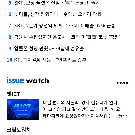
SKT, 보상 플랫폼 실험…'리워드링크' 출시
5
넷마블, 신작 힘줬더니…수익성 오히려 악화
6
SKT, 2분기 영업익 67%↑…AIDC 매출 92% 급증
7
금융사 손잡았지만 온도차…코인원 '훨훨'·코빗 '잠잠'
8
알뜰폰 성장 멈췄다…4달째 순유출
9
KT, 피지컬AI 시동…"인프라로 승부"
10
more
챗ICT
비밀 편지의 자물쇠, 양자 컴퓨터가 연다
'마그네슘 되고 칼슘 안되고'…다음 'AI 요약' 갈 길은
테마파크에 요양원까지…이종사업 눈독 들이는 게임사
크립토워치