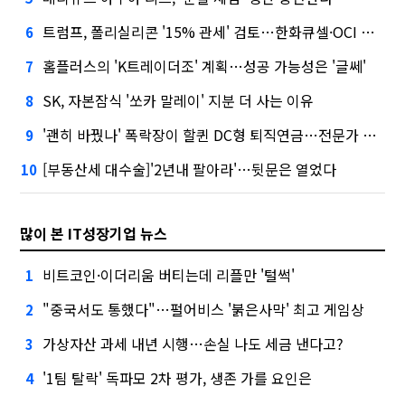
트럼프, 폴리실리콘 '15% 관세' 검토…한화큐셀·OCI 영향은?
6
홈플러스의 'K트레이더조' 계획…성공 가능성은 '글쎄'
7
SK, 자본잠식 '쏘카 말레이' 지분 더 사는 이유
8
'괜히 바꿨나' 폭락장이 할퀸 DC형 퇴직연금…전문가 조언은
9
[부동산세 대수술]'2년내 팔아라'…뒷문은 열었다
10
많이 본 IT성장기업 뉴스
비트코인·이더리움 버티는데 리플만 '털썩'
1
"중국서도 통했다"…펄어비스 '붉은사막' 최고 게임상
2
가상자산 과세 내년 시행…손실 나도 세금 낸다고?
3
'1팀 탈락' 독파모 2차 평가, 생존 가를 요인은
4