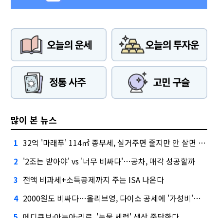
많이 본 뉴스
32억 '마래푸' 114㎡ 종부세, 실거주면 줄지만 안 살면 2.5배
1
'2조는 받아야' vs '너무 비싸다'…공차, 매각 성공할까
2
전액 비과세+소득공제까지 주는 ISA 나온다
3
2000원도 비싸다…올리브영, 다이소 공세에 '가성비'로 맞불
4
메디큐브·아누아·리르, '눈물 세럼' 생산 중단한다
5