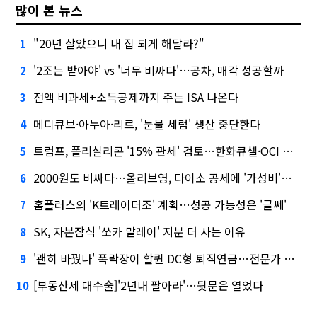
많이 본 뉴스
"20년 살았으니 내 집 되게 해달라?"
1
'2조는 받아야' vs '너무 비싸다'…공차, 매각 성공할까
2
전액 비과세+소득공제까지 주는 ISA 나온다
3
메디큐브·아누아·리르, '눈물 세럼' 생산 중단한다
4
트럼프, 폴리실리콘 '15% 관세' 검토…한화큐셀·OCI 영향은?
5
2000원도 비싸다…올리브영, 다이소 공세에 '가성비'로 맞불
6
홈플러스의 'K트레이더조' 계획…성공 가능성은 '글쎄'
7
SK, 자본잠식 '쏘카 말레이' 지분 더 사는 이유
8
'괜히 바꿨나' 폭락장이 할퀸 DC형 퇴직연금…전문가 조언은
9
[부동산세 대수술]'2년내 팔아라'…뒷문은 열었다
10