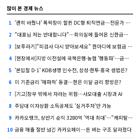
많이 본 경제 뉴스
'괜히 바꿨나' 폭락장이 할퀸 DC형 퇴직연금…전문가 조언은
1
"대표님 저는 반대합니다"…회의실에 들어온 신한금융 AI
2
[보푸라기]"피검사 다시 받아보세요" 한마디에 보험금 못 받을 뻔?
3
[현장에서]지방 이전설에 국책은행·농협 '행동파'…금감원 '신중모드'
4
'본입찰 D-1' KDB생명 인수전, 삼성·한투·흥국 셈법은?
5
미 기준금리 '매파적' 동결…한은 이달 금리 향방은?
6
[기고]장부 밖에서 자라는 위험…사모대출 시장과 AI
7
주담대 이자상환 소득공제도 '실거주자'만 가능
8
카카오뱅크, 상반기 순익 3280억 '역대 최대'…"캐피탈, 자산 1조원 이상"
9
금융 매출 절반 넘긴 카카오페이…돈 버는 구조 달라졌다
10