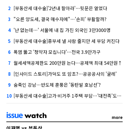
[부동산세 대수술]'2년내 팔아라'…뒷문은 열었다
2
"오른 양도세, 결국 매수자에"…'손피' 부활할까?
3
'난 없는데…' 서울에 내 집 가진 외국인 3만3000명
4
[부동산세 대수술]종부세 낼 사람 줄지만 세 부담 커진다
5
폭염 뚫고 '청약자 모십니다'…전국 3.9만가구
6
월세세액공제한도 200만원 는다…공제액 최대 54만원↑
7
[인사이드 스토리]가덕도 또 암초?…공공공사의 '굴레'
8
숨죽인 강남…반도체 훈풍은 '동탄발 호남선'?
9
[부동산세 대수술]고가·비거주 1주택 부담…'대전족'도 불똥
10
more
이재명 vs 부동산