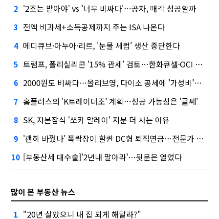
'2조는 받아야' vs '너무 비싸다'…공차, 매각 성공할까
2
전액 비과세+소득공제까지 주는 ISA 나온다
3
메디큐브·아누아·리르, '눈물 세럼' 생산 중단한다
4
트럼프, 폴리실리콘 '15% 관세' 검토…한화큐셀·OCI 영향은?
5
2000원도 비싸다…올리브영, 다이소 공세에 '가성비'로 맞불
6
홈플러스의 'K트레이더조' 계획…성공 가능성은 '글쎄'
7
SK, 자본잠식 '쏘카 말레이' 지분 더 사는 이유
8
'괜히 바꿨나' 폭락장이 할퀸 DC형 퇴직연금…전문가 조언은
9
[부동산세 대수술]'2년내 팔아라'…뒷문은 열었다
10
많이 본 부동산 뉴스
"20년 살았으니 내 집 되게 해달라?"
1