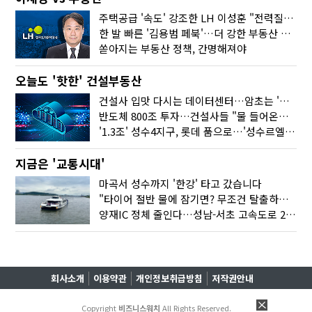
주택공급 '속도' 강조한 LH 이성훈 "전력질주해야"
한 발 빠른 '김용범 페북'…더 강한 부동산 규제 나오나
쏟아지는 부동산 정책, 간명해져야
오늘도 '핫한' 건설부동산
건설사 입맛 다시는 데이터센터…암초는 '주민 반대'
반도체 800조 투자…건설사들 "물 들어온다!"
'1.3조' 성수4지구, 롯데 품으로…'성수르엘 S70' 거듭
지금은 '교통시대'
마곡서 성수까지 '한강' 타고 갔습니다
"타이어 절반 물에 잠기면? 무조건 탈출하세요"
양재IC 정체 줄인다…성남-서초 고속도로 2029년 착공
회사소개
이용약관
개인정보취급방침
저작권안내
Copyright
비즈니스워치
All Rights Reserved.