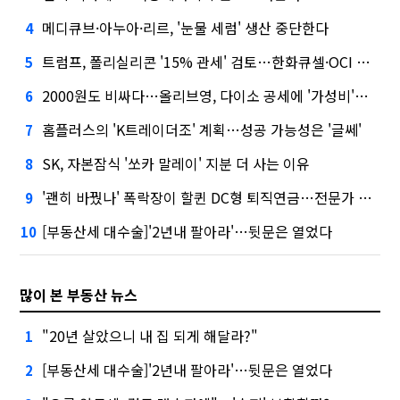
메디큐브·아누아·리르, '눈물 세럼' 생산 중단한다
4
트럼프, 폴리실리콘 '15% 관세' 검토…한화큐셀·OCI 영향은?
5
2000원도 비싸다…올리브영, 다이소 공세에 '가성비'로 맞불
6
홈플러스의 'K트레이더조' 계획…성공 가능성은 '글쎄'
7
SK, 자본잠식 '쏘카 말레이' 지분 더 사는 이유
8
'괜히 바꿨나' 폭락장이 할퀸 DC형 퇴직연금…전문가 조언은
9
[부동산세 대수술]'2년내 팔아라'…뒷문은 열었다
10
많이 본 부동산 뉴스
"20년 살았으니 내 집 되게 해달라?"
1
[부동산세 대수술]'2년내 팔아라'…뒷문은 열었다
2