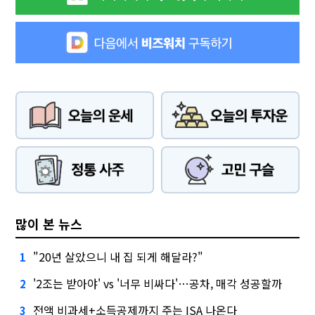
많이 본 뉴스
"20년 살았으니 내 집 되게 해달라?"
1
'2조는 받아야' vs '너무 비싸다'…공차, 매각 성공할까
2
전액 비과세+소득공제까지 주는 ISA 나온다
3