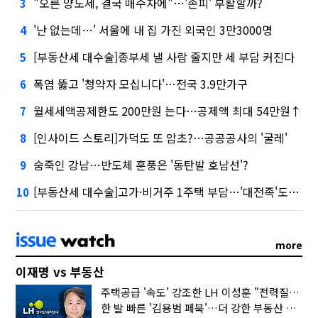
"오른 양도세, 결국 매수자에"…'손피' 부활할까?
3
'난 없는데…' 서울에 내 집 가진 외국인 3만3000명
4
[부동산세 대수술]종부세 낼 사람 줄지만 세 부담 커진다
5
폭염 뚫고 '청약자 모십니다'…전국 3.9만가구
6
월세세액공제한도 200만원 는다…공제액 최대 54만원↑
7
[인사이드 스토리]가덕도 또 암초?…공공공사의 '굴레'
8
숨죽인 강남…반도체 훈풍은 '동탄발 호남선'?
9
[부동산세 대수술]고가·비거주 1주택 부담…'대전족'도 불똥
10
more
이재명 vs 부동산
주택공급 '속도' 강조한 LH 이성훈 "전력질주해야"
한 발 빠른 '김용범 페북'…더 강한 부동산 규제 나오나