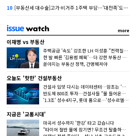
[부동산세 대수술]고가·비거주 1주택 부담…'대전족'도 불똥
10
more
이재명 vs 부동산
주택공급 '속도' 강조한 LH 이성훈 "전력질주해야"
한 발 빠른 '김용범 페북'…더 강한 부동산 규제 나오나
쏟아지는 부동산 정책, 간명해져야
오늘도 '핫한' 건설부동산
건설사 입맛 다시는 데이터센터…암초는 '주민 반대'
반도체 800조 투자…건설사들 "물 들어온다!"
'1.3조' 성수4지구, 롯데 품으로…'성수르엘 S70' 거듭
지금은 '교통시대'
마곡서 성수까지 '한강' 타고 갔습니다
"타이어 절반 물에 잠기면? 무조건 탈출하세요"