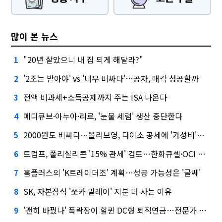
많이 본 뉴스
"20년 살았으니 내 집 되게 해달라?"
1
'2조는 받아야' vs '너무 비싸다'…공차, 매각 성공할까
2
전액 비과세+소득공제까지 주는 ISA 나온다
3
메디큐브·아누아·리르, '눈물 세럼' 생산 중단한다
4
2000원도 비싸다…올리브영, 다이소 공세에 '가성비'로 맞불
5
트럼프, 폴리실리콘 '15% 관세' 검토…한화큐셀·OCI 영향은?
6
홈플러스의 'K트레이더조' 계획…성공 가능성은 '글쎄'
7
SK, 자본잠식 '쏘카 말레이' 지분 더 사는 이유
8
'괜히 바꿨나' 폭락장이 할퀸 DC형 퇴직연금…전문가 조언은
9