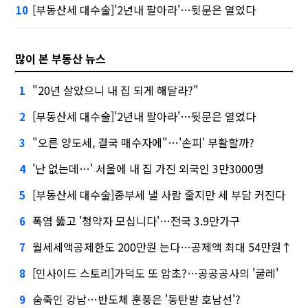
[부동산세 대수술]'2년내 팔아라'…뒷문은 열었다
10
많이 본 부동산 뉴스
"20년 살았으니 내 집 되게 해달라?"
1
[부동산세 대수술]'2년내 팔아라'…뒷문은 열었다
2
"오른 양도세, 결국 매수자에"…'손피' 부활할까?
3
'난 없는데…' 서울에 내 집 가진 외국인 3만3000명
4
[부동산세 대수술]종부세 낼 사람 줄지만 세 부담 커진다
5
폭염 뚫고 '청약자 모십니다'…전국 3.9만가구
6
월세세액공제한도 200만원 는다…공제액 최대 54만원↑
7
[인사이드 스토리]가덕도 또 암초?…공공공사의 '굴레'
8
숨죽인 강남…반도체 훈풍은 '동탄발 호남선'?
9