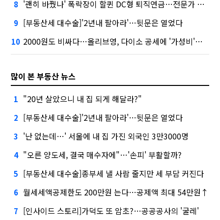
'괜히 바꿨나' 폭락장이 할퀸 DC형 퇴직연금…전문가 조언은
8
[부동산세 대수술]'2년내 팔아라'…뒷문은 열었다
9
2000원도 비싸다…올리브영, 다이소 공세에 '가성비'로 맞불
10
많이 본 부동산 뉴스
"20년 살았으니 내 집 되게 해달라?"
1
[부동산세 대수술]'2년내 팔아라'…뒷문은 열었다
2
'난 없는데…' 서울에 내 집 가진 외국인 3만3000명
3
"오른 양도세, 결국 매수자에"…'손피' 부활할까?
4
[부동산세 대수술]종부세 낼 사람 줄지만 세 부담 커진다
5
월세세액공제한도 200만원 는다…공제액 최대 54만원↑
6
[인사이드 스토리]가덕도 또 암초?…공공공사의 '굴레'
7