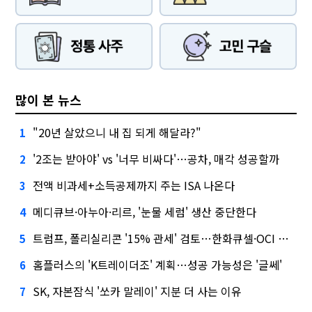
많이 본 뉴스
"20년 살았으니 내 집 되게 해달라?"
1
'2조는 받아야' vs '너무 비싸다'…공차, 매각 성공할까
2
전액 비과세+소득공제까지 주는 ISA 나온다
3
메디큐브·아누아·리르, '눈물 세럼' 생산 중단한다
4
트럼프, 폴리실리콘 '15% 관세' 검토…한화큐셀·OCI 영향은?
5
홈플러스의 'K트레이더조' 계획…성공 가능성은 '글쎄'
6
SK, 자본잠식 '쏘카 말레이' 지분 더 사는 이유
7