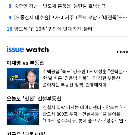
숨죽인 강남…반도체 훈풍은 '동탄발 호남선'?
8
[부동산세 대수술]고가·비거주 1주택 부담…'대전족'도 불똥
9
양도세 '캡 10억' 법안에 반대의견 '불티'
10
more
이재명 vs 부동산
주택공급 '속도' 강조한 LH 이성훈 "전력질주해야"
한 발 빠른 '김용범 페북'…더 강한 부동산 규제 나오나
쏟아지는 부동산 정책, 간명해져야
오늘도 '핫한' 건설부동산
건설사 입맛 다시는 데이터센터…암초는 '주민 반대'
반도체 800조 투자…건설사들 "물 들어온다!"
'1.3조' 성수4지구, 롯데 품으로…'성수르엘 S70' 거듭
지금은 '교통시대'