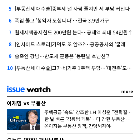
[부동산세 대수술]종부세 낼 사람 줄지만 세 부담 커진다
5
폭염 뚫고 '청약자 모십니다'…전국 3.9만가구
6
월세세액공제한도 200만원 는다…공제액 최대 54만원↑
7
[인사이드 스토리]가덕도 또 암초?…공공공사의 '굴레'
8
숨죽인 강남…반도체 훈풍은 '동탄발 호남선'?
9
[부동산세 대수술]고가·비거주 1주택 부담…'대전족'도 불똥
10
more
이재명 vs 부동산
주택공급 '속도' 강조한 LH 이성훈 "전력질주해야"
한 발 빠른 '김용범 페북'…더 강한 부동산 규제 나오나
쏟아지는 부동산 정책, 간명해져야