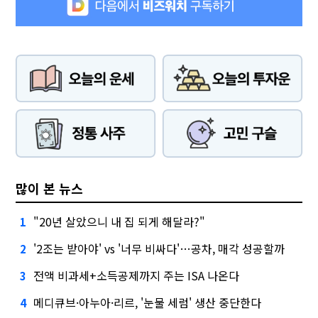
많이 본 뉴스
"20년 살았으니 내 집 되게 해달라?"
1
'2조는 받아야' vs '너무 비싸다'…공차, 매각 성공할까
2
전액 비과세+소득공제까지 주는 ISA 나온다
3
메디큐브·아누아·리르, '눈물 세럼' 생산 중단한다
4