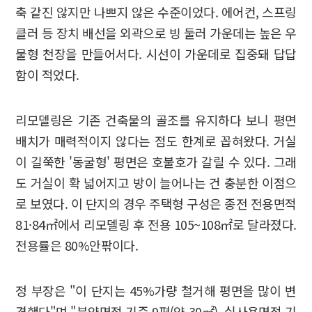
축 같진 않지만 나쁘지 않은 수준이었다. 에어컨, 스프링
클러 등 장치 배선을 외곽으로 빙 둘러 가운데는 높은 우
물형 천장을 만들어서다. 시선이 가운데로 집중돼 답답
함이 적었다.
리모델링은 기존 건축물의 골조를 유지하다 보니 평면
배치가 매력적이지 않다는 점도 한계로 꼽혀왔다. 거실
이 길쭉한 '동굴형' 평면은 호불호가 갈릴 수 있다. 그래
도 거실이 확 넓어지고 방이 늘어나는 건 충분한 이점으
로 보였다. 이 단지의 경우 주택형 구성은 종전 전용면적
81·84㎡에서 리모델링 후 전용 105~108㎡로 달라졌다.
전용률은 80%안팎이다.
정 부장은 "이 단지는 45%가량 철거해 평면을 많이 변
경했다"며 "분양면적 기준 9평(약 30㎡), 실사용면적 기