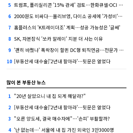
트럼프, 폴리실리콘 '15% 관세' 검토…한화큐셀·OCI 영향은?
5
2000원도 비싸다…올리브영, 다이소 공세에 '가성비'로 맞불
6
홈플러스의 'K트레이더조' 계획…성공 가능성은 '글쎄'
7
SK, 자본잠식 '쏘카 말레이' 지분 더 사는 이유
8
'괜히 바꿨나' 폭락장이 할퀸 DC형 퇴직연금…전문가 조언은
9
[부동산세 대수술]'2년내 팔아라'…뒷문은 열었다
10
많이 본 부동산 뉴스
"20년 살았으니 내 집 되게 해달라?"
1
[부동산세 대수술]'2년내 팔아라'…뒷문은 열었다
2
"오른 양도세, 결국 매수자에"…'손피' 부활할까?
3
'난 없는데…' 서울에 내 집 가진 외국인 3만3000명
4