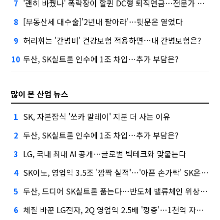
'괜히 바꿨나' 폭락장이 할퀸 DC형 퇴직연금…전문가 조언은
7
[부동산세 대수술]'2년내 팔아라'…뒷문은 열었다
8
허리휘는 '간병비' 건강보험 적용하면…내 간병보험은?
9
두산, SK실트론 인수에 1조 차입…추가 부담은?
10
많이 본 산업 뉴스
SK, 자본잠식 '쏘카 말레이' 지분 더 사는 이유
1
두산, SK실트론 인수에 1조 차입…추가 부담은?
2
LG, 국내 최대 AI 공개…글로벌 빅테크와 맞붙는다
3
SK이노, 영업익 3.5조 '깜짝 실적'…'아픈 손가락' SK온의 반전
4
두산, 드디어 SK실트론 품는다…반도체 밸류체인 위상 강화
5
체질 바꾼 LG전자, 2Q 영업익 2.5배 '껑충'…1천억 자사주 태운다
6