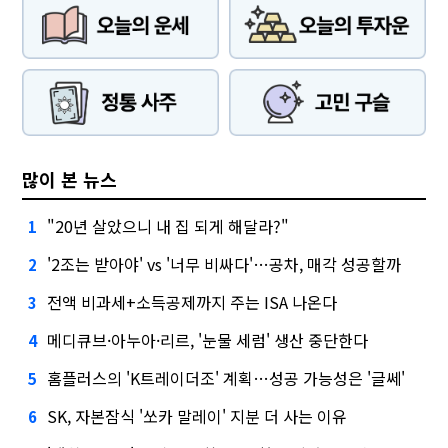
많이 본 뉴스
"20년 살았으니 내 집 되게 해달라?"
1
'2조는 받아야' vs '너무 비싸다'…공차, 매각 성공할까
2
전액 비과세+소득공제까지 주는 ISA 나온다
3
메디큐브·아누아·리르, '눈물 세럼' 생산 중단한다
4
홈플러스의 'K트레이더조' 계획…성공 가능성은 '글쎄'
5
SK, 자본잠식 '쏘카 말레이' 지분 더 사는 이유
6