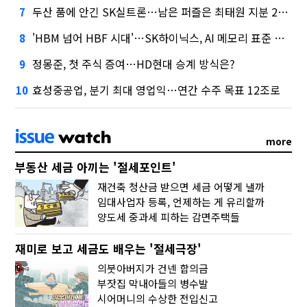
두산 품에 안긴 SK실트론…남은 퍼즐은 최태원 지분 29.4%
7
'HBM 넘어 HBF 시대'…SK하이닉스, AI 메모리 표준 선점 나섰다
8
정몽준, 첫 주식 증여…HD현대 승계 방식은?
9
효성중공업, 분기 최대 영업익…연간 수주 목표 12조로
10
more
부동산 세금 아끼는 '절세포인트'
재건축 청산금 받으면 세금 어떻게 낼까
임대사업자 등록, 언제하는 게 유리할까
양도세 중과세 피하는 감면주택들
재미로 보고 세금도 배우는 '절세극장'
의붓아버지가 건넨 합의금
부잣집 막내아들의 병수발
시어머니의 수상한 전입신고