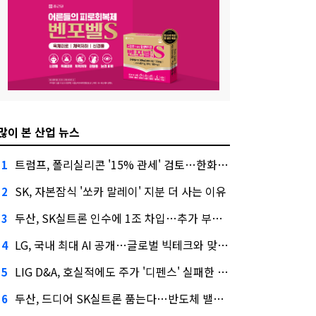
많이 본 산업 뉴스
트럼프, 폴리실리콘 '15% 관세' 검토…한화큐셀·OCI 영향은?
1
SK, 자본잠식 '쏘카 말레이' 지분 더 사는 이유
2
두산, SK실트론 인수에 1조 차입…추가 부담은?
3
LG, 국내 최대 AI 공개…글로벌 빅테크와 맞붙는다
4
LIG D&A, 호실적에도 주가 '디펜스' 실패한 이유
5
두산, 드디어 SK실트론 품는다…반도체 밸류체인 위상 강화
6