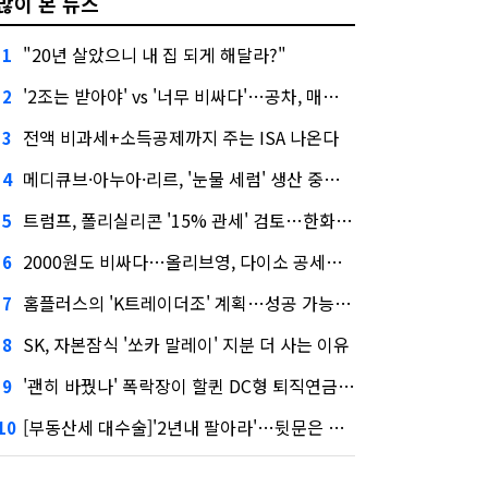
많이 본 뉴스
"20년 살았으니 내 집 되게 해달라?"
1
'2조는 받아야' vs '너무 비싸다'…공차, 매각 성공할까
2
전액 비과세+소득공제까지 주는 ISA 나온다
3
메디큐브·아누아·리르, '눈물 세럼' 생산 중단한다
4
트럼프, 폴리실리콘 '15% 관세' 검토…한화큐셀·OCI 영향은?
5
2000원도 비싸다…올리브영, 다이소 공세에 '가성비'로 맞불
6
홈플러스의 'K트레이더조' 계획…성공 가능성은 '글쎄'
7
SK, 자본잠식 '쏘카 말레이' 지분 더 사는 이유
8
'괜히 바꿨나' 폭락장이 할퀸 DC형 퇴직연금…전문가 조언은
9
[부동산세 대수술]'2년내 팔아라'…뒷문은 열었다
10