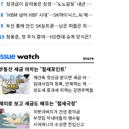
성과급이 갈라놓은 삼성…'노노갈등' 내년 교섭 판 흔들까
7
'HBM 넘어 HBF 시대'…SK하이닉스, AI 메모리 표준 선점 나섰다
8
두산 품에 안긴 SK실트론…남은 퍼즐은 최태원 지분 29.4%
9
정몽준, 첫 주식 증여…HD현대 승계 방식은?
10
more
부동산 세금 아끼는 '절세포인트'
재건축 청산금 받으면 세금 어떻게 낼까
임대사업자 등록, 언제하는 게 유리할까
양도세 중과세 피하는 감면주택들
재미로 보고 세금도 배우는 '절세극장'
의붓아버지가 건넨 합의금
부잣집 막내아들의 병수발
시어머니의 수상한 전입신고