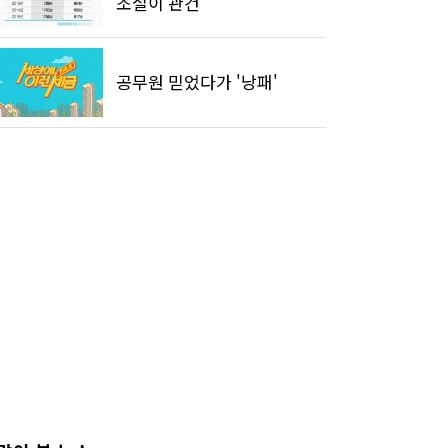
조절이 관건
공무원 믿었다가 '낭패'