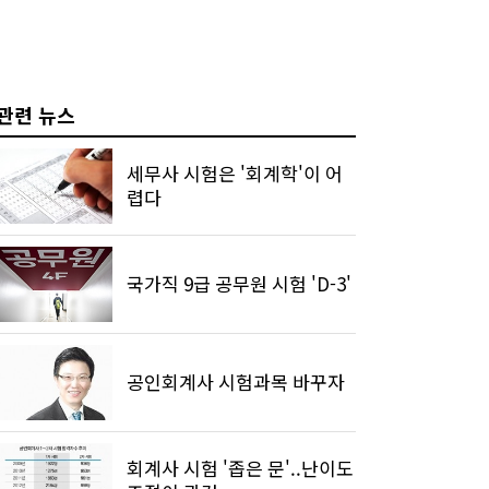
관련 뉴스
세무사 시험은 '회계학'이 어
렵다
국가직 9급 공무원 시험 'D-3'
공인회계사 시험과목 바꾸자
회계사 시험 '좁은 문'..난이도