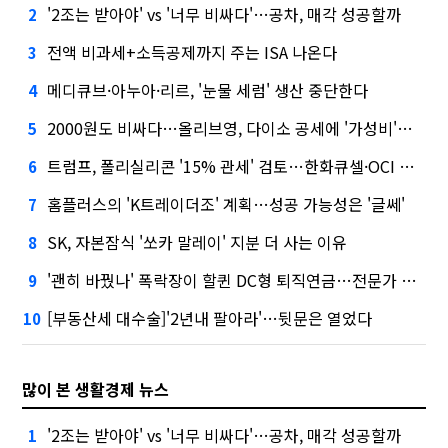
'2조는 받아야' vs '너무 비싸다'…공차, 매각 성공할까
2
전액 비과세+소득공제까지 주는 ISA 나온다
3
메디큐브·아누아·리르, '눈물 세럼' 생산 중단한다
4
2000원도 비싸다…올리브영, 다이소 공세에 '가성비'로 맞불
5
트럼프, 폴리실리콘 '15% 관세' 검토…한화큐셀·OCI 영향은?
6
홈플러스의 'K트레이더조' 계획…성공 가능성은 '글쎄'
7
SK, 자본잠식 '쏘카 말레이' 지분 더 사는 이유
8
'괜히 바꿨나' 폭락장이 할퀸 DC형 퇴직연금…전문가 조언은
9
[부동산세 대수술]'2년내 팔아라'…뒷문은 열었다
10
많이 본 생활경제 뉴스
'2조는 받아야' vs '너무 비싸다'…공차, 매각 성공할까
1