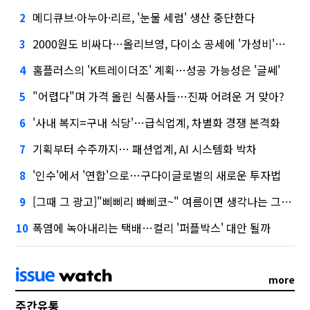
메디큐브·아누아·리르, '눈물 세럼' 생산 중단한다
2
2000원도 비싸다…올리브영, 다이소 공세에 '가성비'로 맞불
3
홈플러스의 'K트레이더조' 계획…성공 가능성은 '글쎄'
4
"어렵다"며 가격 올린 식품사들…진짜 어려운 거 맞아?
5
'사내 복지=구내 식당'…급식업계, 차별화 경쟁 본격화
6
기획부터 수주까지… 패션업계, AI 시스템화 박차
7
'인수'에서 '연합'으로…구다이글로벌의 새로운 투자법
8
[그때 그 광고]"삐삐리 빠삐코~" 여름이면 생각나는 그 노래
9
폭염에 녹아내리는 택배…컬리 '퍼플박스' 대안 될까
10
more
주간유통