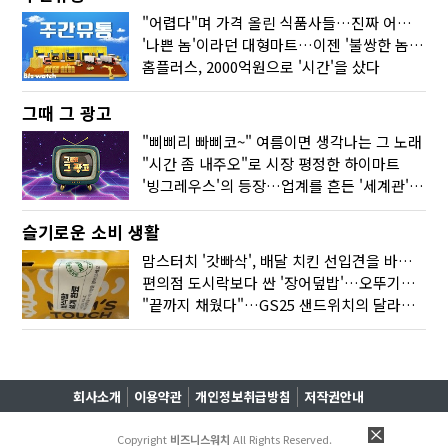
"어렵다"며 가격 올린 식품사들…진짜 어려운 거 맞아?
'나쁜 놈'이라던 대형마트…이젠 '불쌍한 놈' 됐다
홈플러스, 2000억원으로 '시간'을 샀다
그때 그 광고
"삐삐리 빠삐코~" 여름이면 생각나는 그 노래
"시간 좀 내주오"로 시장 평정한 하이마트
'빙그레우스'의 등장…업계를 흔든 '세계관' 마케팅
슬기로운 소비 생활
맘스터치 '갓빠삭', 배달 치킨 선입견을 바꿨다
편의점 도시락보다 싼 '장어덮밥'…오뚜기가 해냈다
"끝까지 채웠다"…GS25 샌드위치의 달라진 '속'사정
회사소개
이용약관
개인정보취급방침
저작권안내
Copyright
비즈니스워치
All Rights Reserved.