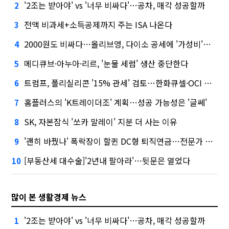
'2조는 받아야' vs '너무 비싸다'…공차, 매각 성공할까
2
전액 비과세+소득공제까지 주는 ISA 나온다
3
2000원도 비싸다…올리브영, 다이소 공세에 '가성비'로 맞불
4
메디큐브·아누아·리르, '눈물 세럼' 생산 중단한다
5
트럼프, 폴리실리콘 '15% 관세' 검토…한화큐셀·OCI 영향은?
6
홈플러스의 'K트레이더조' 계획…성공 가능성은 '글쎄'
7
SK, 자본잠식 '쏘카 말레이' 지분 더 사는 이유
8
'괜히 바꿨나' 폭락장이 할퀸 DC형 퇴직연금…전문가 조언은
9
[부동산세 대수술]'2년내 팔아라'…뒷문은 열었다
10
많이 본 생활경제 뉴스
'2조는 받아야' vs '너무 비싸다'…공차, 매각 성공할까
1