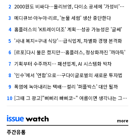
2000원도 비싸다…올리브영, 다이소 공세에 '가성비'로 맞불
2
메디큐브·아누아·리르, '눈물 세럼' 생산 중단한다
3
홈플러스의 'K트레이더조' 계획…성공 가능성은 '글쎄'
4
'사내 복지=구내 식당'…급식업계, 차별화 경쟁 본격화
5
[르포]다시 불은 켰지만…홈플러스, 정상화까진 '까마득'
6
기획부터 수주까지… 패션업계, AI 시스템화 박차
7
'인수'에서 '연합'으로…구다이글로벌의 새로운 투자법
8
폭염에 녹아내리는 택배…컬리 '퍼플박스' 대안 될까
9
[그때 그 광고]"삐삐리 빠삐코~" 여름이면 생각나는 그 노래
10
more
주간유통