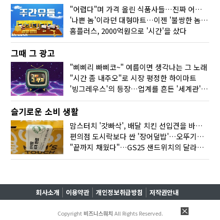
"어렵다"며 가격 올린 식품사들…진짜 어려운 거 맞아?
'나쁜 놈'이라던 대형마트…이젠 '불쌍한 놈' 됐다
홈플러스, 2000억원으로 '시간'을 샀다
그때 그 광고
"삐삐리 빠삐코~" 여름이면 생각나는 그 노래
"시간 좀 내주오"로 시장 평정한 하이마트
'빙그레우스'의 등장…업계를 흔든 '세계관' 마케팅
슬기로운 소비 생활
맘스터치 '갓빠삭', 배달 치킨 선입견을 바꿨다
편의점 도시락보다 싼 '장어덮밥'…오뚜기가 해냈다
"끝까지 채웠다"…GS25 샌드위치의 달라진 '속'사정
회사소개
이용약관
개인정보취급방침
저작권안내
Copyright
비즈니스워치
All Rights Reserved.