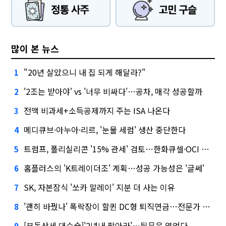
많이 본 뉴스
"20년 살았으니 내 집 되게 해달라?"
1
'2조는 받아야' vs '너무 비싸다'…공차, 매각 성공할까
2
전액 비과세+소득공제까지 주는 ISA 나온다
3
메디큐브·아누아·리르, '눈물 세럼' 생산 중단한다
4
트럼프, 폴리실리콘 '15% 관세' 검토…한화큐셀·OCI 영향은?
5
홈플러스의 'K트레이더조' 계획…성공 가능성은 '글쎄'
6
SK, 자본잠식 '쏘카 말레이' 지분 더 사는 이유
7
'괜히 바꿨나' 폭락장이 할퀸 DC형 퇴직연금…전문가 조언은
8
[부동산세 대수술]'2년내 팔아라'…뒷문은 열었다
9