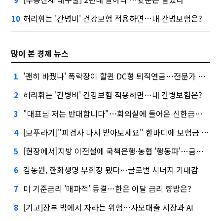
허리휘는 '간병비' 건강보험 적용하면…내 간병보험은?
10
많이 본 경제 뉴스
'괜히 바꿨나' 폭락장이 할퀸 DC형 퇴직연금…전문가 조언은
1
허리휘는 '간병비' 건강보험 적용하면…내 간병보험은?
2
"대표님 저는 반대합니다"…회의실에 들어온 신한금융 AI
3
[보푸라기]"피검사 다시 받아보세요" 한마디에 보험금 못 받을 뻔?
4
[현장에서]지방 이전설에 국책은행·농협 '행동파'…금감원 '신중모드'
5
김동원, 한화생명 부회장 됐다…글로벌 시너지 기대감
6
미 기준금리 '매파적' 동결…한은 이달 금리 향방은?
7
[기고]장부 밖에서 자라는 위험…사모대출 시장과 AI
8