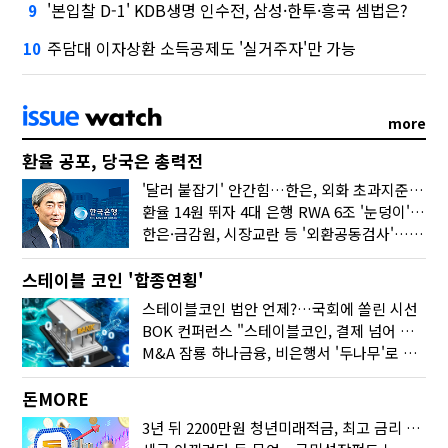
'본입찰 D-1' KDB생명 인수전, 삼성·한투·흥국 셈법은?
9
주담대 이자상환 소득공제도 '실거주자'만 가능
10
more
환율 공포, 당국은 총력전
'달러 붙잡기' 안간힘…한은, 외화 초과지준에 이자 6개월 더
환율 14원 뛰자 4대 은행 RWA 6조 '눈덩이'…2배 뛴 2분기는?
한은·금감원, 시장교란 등 '외환공동검사'…환율 급등 전방위 대응
스테이블 코인 '합종연횡'
스테이블코인 법안 언제?…국회에 쏠린 시선
BOK 컨퍼런스 "스테이블코인, 결제 넘어 보험 대출 등 금융 연결 도구"
M&A 잠룡 하나금융, 비은행서 '두나무'로 눈돌린 이유는
돈MORE
3년 뒤 2200만원 청년미래적금, 최고 금리 받으려면?