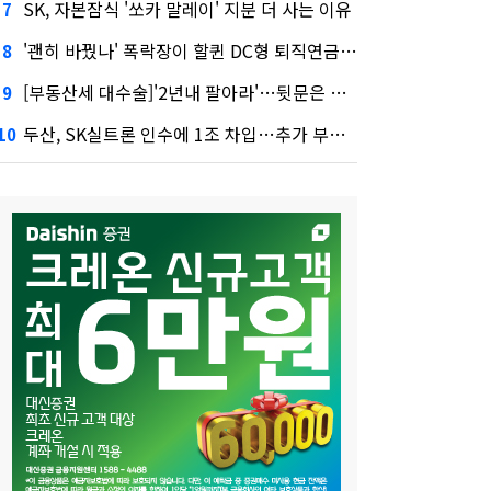
SK, 자본잠식 '쏘카 말레이' 지분 더 사는 이유
7
'괜히 바꿨나' 폭락장이 할퀸 DC형 퇴직연금…전문가 조언은
8
[부동산세 대수술]'2년내 팔아라'…뒷문은 열었다
9
두산, SK실트론 인수에 1조 차입…추가 부담은?
10