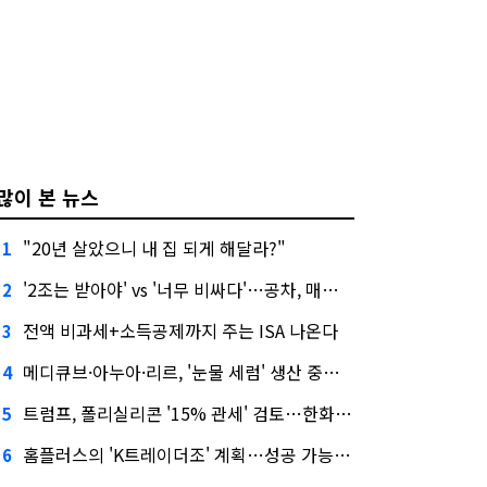
많이 본 뉴스
"20년 살았으니 내 집 되게 해달라?"
1
'2조는 받아야' vs '너무 비싸다'…공차, 매각 성공할까
2
전액 비과세+소득공제까지 주는 ISA 나온다
3
메디큐브·아누아·리르, '눈물 세럼' 생산 중단한다
4
트럼프, 폴리실리콘 '15% 관세' 검토…한화큐셀·OCI 영향은?
5
홈플러스의 'K트레이더조' 계획…성공 가능성은 '글쎄'
6