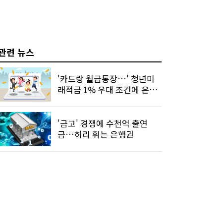
관련 뉴스
'카드랑 월급통장…' 청년미
래적금 1% 우대 조건에 은행
들 사활
'금고' 경쟁에 수천억 출연
금…허리 휘는 은행권