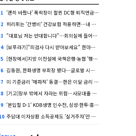
'괜히 바꿨나' 폭락장이 할퀸 DC형 퇴직연금…전문가 조언은
1
허리휘는 '간병비' 건강보험 적용하면…내 간병보험은?
2
"대표님 저는 반대합니다"…회의실에 들어온 신한금융 AI
3
[보푸라기]"피검사 다시 받아보세요" 한마디에 보험금 못 받을 뻔?
4
[현장에서]지방 이전설에 국책은행·농협 '행동파'…금감원 '신중모드'
5
김동원, 한화생명 부회장 됐다…글로벌 시너지 기대감
6
미 기준금리 '매파적' 동결…한은 이달 금리 향방은?
7
[기고]장부 밖에서 자라는 위험…사모대출 시장과 AI
8
'본입찰 D-1' KDB생명 인수전, 삼성·한투·흥국 셈법은?
9
주담대 이자상환 소득공제도 '실거주자'만 가능
10