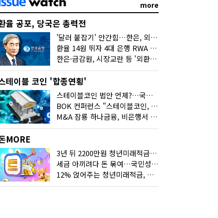
more
환율 공포, 당국은 총력전
'달러 붙잡기' 안간힘…한은, 외화 초과지준에 이자 6개월 더
환율 14원 뛰자 4대 은행 RWA 6조 '눈덩이'…2배 뛴 2분기는?
한은·금감원, 시장교란 등 '외환공동검사'…환율 급등 전방위 대응
스테이블 코인 '합종연횡'
스테이블코인 법안 언제?…국회에 쏠린 시선
BOK 컨퍼런스 "스테이블코인, 결제 넘어 보험 대출 등 금융 연결 도구"
M&A 잠룡 하나금융, 비은행서 '두나무'로 눈돌린 이유는
돈MORE
3년 뒤 2200만원 청년미래적금, 최고 금리 받으려면?
세금 아끼려다 돈 묶여…국민성장펀드 누가 가입하면 좋을까
12% 얹어주는 청년미래적금, 갈아타기 거절 될수 있어요