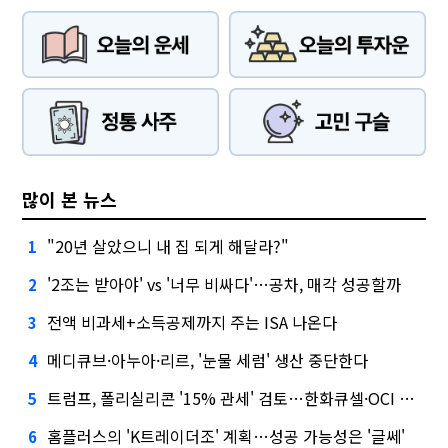
많이 본 뉴스
"20년 살았으니 내 집 되게 해달라?"
1
'2조는 받아야' vs '너무 비싸다'…공차, 매각 성공할까
2
전액 비과세+소득공제까지 주는 ISA 나온다
3
메디큐브·아누아·리르, '눈물 세럼' 생산 중단한다
4
트럼프, 폴리실리콘 '15% 관세' 검토…한화큐셀·OCI 영향은?
5
홈플러스의 'K트레이더조' 계획…성공 가능성은 '글쎄'
6