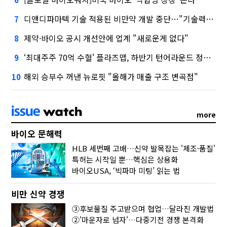
디앤디파마텍 기술 적용된 비만약 개발 중단…"기술력 문제 아냐"
7
제약·바이오 공시 개선안에 업계 "새로운게 없다"
8
‘최대주주 70억 수혈' 플라즈맵, 하반기 턴어라운드 정조준
9
해외 승부수 꺼낸 뉴로핏 "올해가 매출 구조 변곡점"
10
more
바이오 문해력
HLB 세번째 고배…신약 발목잡는 '제조·품질'
특허는 시작일 뿐…핵심은 상용화
바이오USA, ‘빅파마 미팅’ 읽는 법
비만 신약 경쟁
③후보물질 주고받으며 협업…달라진 개발법
②'마운자로 넘자'…다중기전 경쟁 본격화