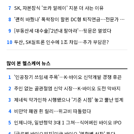
SK, 자본잠식 '쏘카 말레이' 지분 더 사는 이유
7
'괜히 바꿨나' 폭락장이 할퀸 DC형 퇴직연금…전문가 조언은
8
[부동산세 대수술]'2년내 팔아라'…뒷문은 열었다
9
두산, SK실트론 인수에 1조 차입…추가 부담은?
10
많이 본 헬스케어 뉴스
'인공장기 쓰임새 주목'…K-바이오 신약개발 경쟁 후끈
1
주인 없는 골관절염 신약 시장…K-바이오 도전 막바지
2
제네릭 약가인하 시행됐으나 '기준 시점' 놓고 뿔난 업계
3
비만약 패권 쥔 릴리…위고비 따돌렸다
4
인제니아, 일반청약 3대 1 그쳐…식어버린 바이오 IPO
5
[글로벌 바이오워치]미국 바이오 '역합병 상장' 뜬다
6