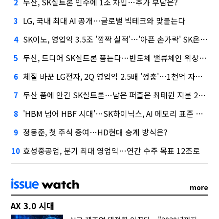
두산, SK실트론 인수에 1조 차입…추가 부담은?
2
LG, 국내 최대 AI 공개…글로벌 빅테크와 맞붙는다
3
SK이노, 영업익 3.5조 '깜짝 실적'…'아픈 손가락' SK온의 반전
4
두산, 드디어 SK실트론 품는다…반도체 밸류체인 위상 강화
5
체질 바꾼 LG전자, 2Q 영업익 2.5배 '껑충'…1천억 자사주 태운다
6
두산 품에 안긴 SK실트론…남은 퍼즐은 최태원 지분 29.4%
7
'HBM 넘어 HBF 시대'…SK하이닉스, AI 메모리 표준 선점 나섰다
8
정몽준, 첫 주식 증여…HD현대 승계 방식은?
9
효성중공업, 분기 최대 영업익…연간 수주 목표 12조로
10
more
AX 3.0 시대