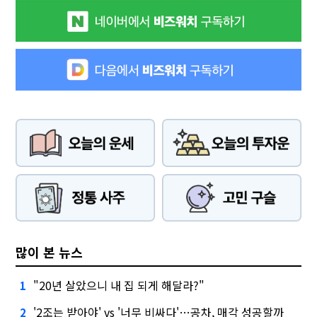
많이 본 뉴스
"20년 살았으니 내 집 되게 해달라?"
1
'2조는 받아야' vs '너무 비싸다'…공차, 매각 성공할까
2