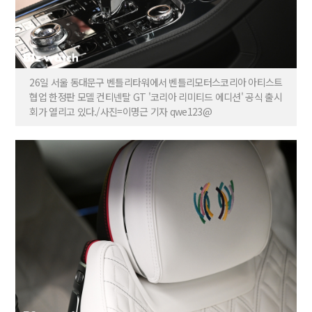
26일 서울 동대문구 벤틀리타워에서 벤틀리모터스코리아 아티스트
협업 한정판 모델 컨티넨탈 GT '코리아 리미티드 에디션' 공식 출시
회가 열리고 있다./사진=이명근 기자 qwe123@