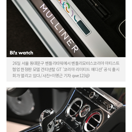
26일 서울 동대문구 벤틀리타워에서 벤틀리모터스코리아 아티스트
협업 한정판 모델 컨티넨탈 GT '코리아 리미티드 에디션' 공식 출시
회가 열리고 있다./사진=이명근 기자 qwe123@