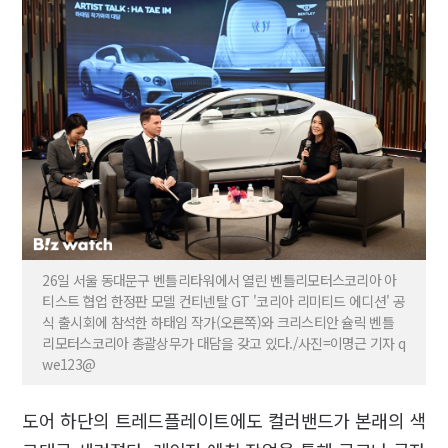
26일 서울 동대문구 벤틀리타워에서 열린 벤틀리모터스코리아 아
티스트 협업 한정판 모델 컨티넨탈 GT '코리아 리미티드 에디션' 공
식 출시회에 참석한 하태임 작가(오른쪽)와 크리스티안 슐릭 벤틀
리모터스코리아 총괄상무가 대담을 갖고 있다./사진=이명근 기자 q
we123@
도어 하단의 트레드플레이트에도 컬러밴드가 본래의 색