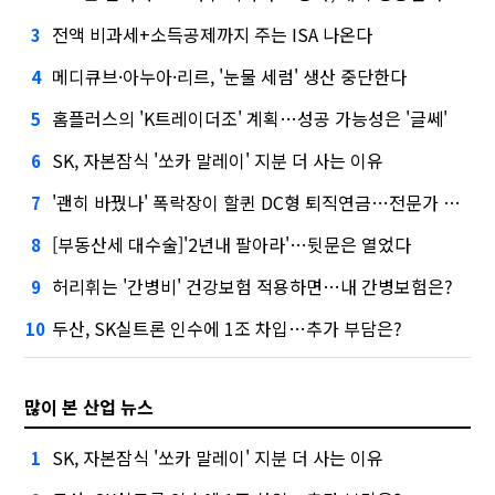
전액 비과세+소득공제까지 주는 ISA 나온다
3
메디큐브·아누아·리르, '눈물 세럼' 생산 중단한다
4
홈플러스의 'K트레이더조' 계획…성공 가능성은 '글쎄'
5
SK, 자본잠식 '쏘카 말레이' 지분 더 사는 이유
6
'괜히 바꿨나' 폭락장이 할퀸 DC형 퇴직연금…전문가 조언은
7
[부동산세 대수술]'2년내 팔아라'…뒷문은 열었다
8
허리휘는 '간병비' 건강보험 적용하면…내 간병보험은?
9
두산, SK실트론 인수에 1조 차입…추가 부담은?
10
많이 본 산업 뉴스
SK, 자본잠식 '쏘카 말레이' 지분 더 사는 이유
1