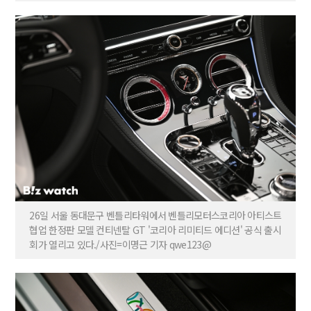
26일 서울 동대문구 벤틀리타워에서 벤틀리모터스코리아 아티스트
협업 한정판 모델 컨티넨탈 GT '코리아 리미티드 에디션' 공식 출시
회가 열리고 있다./사진=이명근 기자 qwe123@