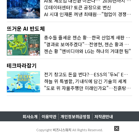
AI로 제조업 대전환 이끈다…"2030년까지 민관합동 20조 투자"
②데이터센터? 토큰 공장으로 변신
AI 시대 인재론 꺼낸 최태원…"협업이 경쟁력"
뜨거운 AI 반도체
총수들 줄세운 젠슨 황…한국 산업계 새판 짰다
"결과로 보여주겠다"…전영현, 젠슨 황과 HBM5 논의
젠슨 황 "엔비디아와 LG는 하나의 거대한 팀"
테크따라잡기
전기 창고도 돈을 번다?…ESS의 '두뇌' EMO가 뭐길래
하늘 위 특별함, 기내식에 담긴 기술의 세계
"도로 위 자율주행만 미래인가요"…진흙탕서 길 내는 HD현대 AI 기술
회사소개
이용약관
개인정보취급방침
저작권안내
Copyright
비즈니스워치
All Rights Reserved.