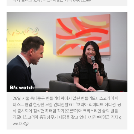
26일 서울 동대문구 벤틀리타워에서 열린 벤틀리모터스코리아 아
티스트 협업 한정판 모델 컨티넨탈 GT '코리아 리미티드 에디션' 공
식 출시회에 참석한 하태임 작가(오른쪽)와 크리스티안 슐릭 벤틀
리모터스코리아 총괄상무가 대담을 갖고 있다./사진=이명근 기자 q
we123@