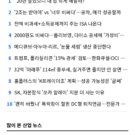
"20년 살았으니 내 집 되게 해달라?"
1
'2조는 받아야' vs '너무 비싸다'…공차, 매각 성공할까
2
전액 비과세+소득공제까지 주는 ISA 나온다
3
2000원도 비싸다…올리브영, 다이소 공세에 '가성비'로 맞불
4
메디큐브·아누아·리르, '눈물 세럼' 생산 중단한다
5
트럼프, 폴리실리콘 '15% 관세' 검토…한화큐셀·OCI 영향은?
6
32억 '마래푸' 114㎡ 종부세, 실거주면 줄지만 안 살면 2.5배
7
홈플러스의 'K트레이더조' 계획…성공 가능성은 '글쎄'
8
SK, 자본잠식 '쏘카 말레이' 지분 더 사는 이유
9
'괜히 바꿨나' 폭락장이 할퀸 DC형 퇴직연금…전문가 조언은
10
많이 본 산업 뉴스