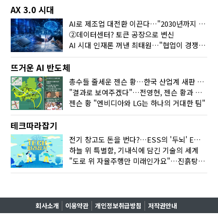
AX 3.0 시대
AI로 제조업 대전환 이끈다…"2030년까지 민관합동 20조 투자"
②데이터센터? 토큰 공장으로 변신
AI 시대 인재론 꺼낸 최태원…"협업이 경쟁력"
뜨거운 AI 반도체
총수들 줄세운 젠슨 황…한국 산업계 새판 짰다
"결과로 보여주겠다"…전영현, 젠슨 황과 HBM5 논의
젠슨 황 "엔비디아와 LG는 하나의 거대한 팀"
테크따라잡기
전기 창고도 돈을 번다?…ESS의 '두뇌' EMO가 뭐길래
하늘 위 특별함, 기내식에 담긴 기술의 세계
"도로 위 자율주행만 미래인가요"…진흙탕서 길 내는 HD현대 AI 기술
회사소개
이용약관
개인정보취급방침
저작권안내