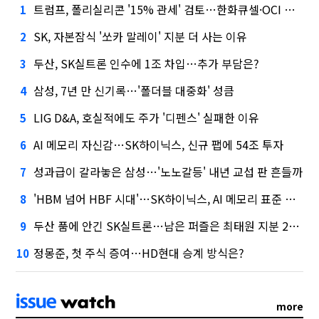
트럼프, 폴리실리콘 '15% 관세' 검토…한화큐셀·OCI 영향은?
1
SK, 자본잠식 '쏘카 말레이' 지분 더 사는 이유
2
두산, SK실트론 인수에 1조 차입…추가 부담은?
3
삼성, 7년 만 신기록…'폴더블 대중화' 성큼
4
LIG D&A, 호실적에도 주가 '디펜스' 실패한 이유
5
AI 메모리 자신감…SK하이닉스, 신규 팹에 54조 투자
6
성과급이 갈라놓은 삼성…'노노갈등' 내년 교섭 판 흔들까
7
'HBM 넘어 HBF 시대'…SK하이닉스, AI 메모리 표준 선점 나섰다
8
두산 품에 안긴 SK실트론…남은 퍼즐은 최태원 지분 29.4%
9
정몽준, 첫 주식 증여…HD현대 승계 방식은?
10
more