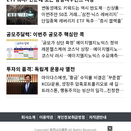
변동성에도 키워드는 역시 반도체…신상품은 우주·방산
이번주만 50조 거래...'삼전·닉스 레버리지' 수익률은 -30%
단일종목 레버리지 ETF 독주…'증시 블랙홀'
공모주달력: 이번주 공모주 핵심만 콕
'공모가 상단 확정' 에이치엘지노믹스 청약
레몬헬스케어 코스닥 상장…에이치엘지노믹스 수요예측
코스닥 러시…에이치엘지노믹스 수요예측·레메디 청약
투자의 품격: 독립계 운용사 열전
마이다스에셋, '황금' 수익률 비결은 '꾸준함'
KCGI운용, 성장주 압축포트폴리오로 새 길을 그리다
트러스톤, 행동주의는 빙산의 일각...진정한 힘은 '주식형 강자'
회사소개
이용약관
개인정보취급방침
저작권안내
Copyright
비즈니스워치
All Rights Reserved.