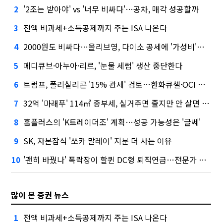
'2조는 받아야' vs '너무 비싸다'…공차, 매각 성공할까
2
전액 비과세+소득공제까지 주는 ISA 나온다
3
2000원도 비싸다…올리브영, 다이소 공세에 '가성비'로 맞불
4
메디큐브·아누아·리르, '눈물 세럼' 생산 중단한다
5
트럼프, 폴리실리콘 '15% 관세' 검토…한화큐셀·OCI 영향은?
6
32억 '마래푸' 114㎡ 종부세, 실거주면 줄지만 안 살면 2.5배
7
홈플러스의 'K트레이더조' 계획…성공 가능성은 '글쎄'
8
SK, 자본잠식 '쏘카 말레이' 지분 더 사는 이유
9
'괜히 바꿨나' 폭락장이 할퀸 DC형 퇴직연금…전문가 조언은
10
많이 본 증권 뉴스
전액 비과세+소득공제까지 주는 ISA 나온다
1