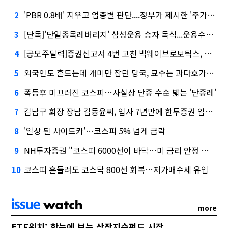
'PBR 0.8배' 지우고 업종별 판단....정부가 제시한 '주가 누르기' 방지법
2
[단독]'단일종목레버리지' 삼성운용 승자 독식...운용수익 미래에셋의 6배
3
[공모주달력]증권신고서 4번 고친 빅웨이브로보틱스, 수요예측
4
외국인도 흔드는데 개미만 잡던 당국, 묘수는 과다호가부담금?
5
폭등후 미끄러진 코스피…사실상 단종 수순 밟는 '단종레'
6
김남구 회장 장남 김동윤씨, 입사 7년만에 한투증권 임원 승진
7
'일상 된 사이드카'…코스피 5% 넘게 급락
8
NH투자증권 "코스피 6000선이 바닥…미 금리 안정 후 추가 회복"
9
코스피 흔들려도 코스닥 800선 회복…저가매수세 유입
10
more
ETF워치: 한눈에 보는 상장지수펀드 시장