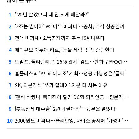
"20년 살았으니 내 집 되게 해달라?"
1
'2조는 받아야' vs '너무 비싸다'…공차, 매각 성공할까
2
전액 비과세+소득공제까지 주는 ISA 나온다
3
메디큐브·아누아·리르, '눈물 세럼' 생산 중단한다
4
트럼프, 폴리실리콘 '15% 관세' 검토…한화큐셀·OCI 영향은?
5
홈플러스의 'K트레이더조' 계획…성공 가능성은 '글쎄'
6
SK, 자본잠식 '쏘카 말레이' 지분 더 사는 이유
7
'괜히 바꿨나' 폭락장이 할퀸 DC형 퇴직연금…전문가 조언은
8
[부동산세 대수술]'2년내 팔아라'…뒷문은 열었다
9
2000원도 비싸다…올리브영, 다이소 공세에 '가성비'로 맞불
10