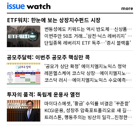
more
ETF워치: 한눈에 보는 상장지수펀드 시장
변동성에도 키워드는 역시 반도체…신상품은 우주·방산
이번주만 50조 거래...'삼전·닉스 레버리지' 수익률은 -30%
단일종목 레버리지 ETF 독주…'증시 블랙홀'
공모주달력: 이번주 공모주 핵심만 콕
'공모가 상단 확정' 에이치엘지노믹스 청약
레몬헬스케어 코스닥 상장…에이치엘지노믹스 수요예측
코스닥 러시…에이치엘지노믹스 수요예측·레메디 청약
투자의 품격: 독립계 운용사 열전
마이다스에셋, '황금' 수익률 비결은 '꾸준함'
KCGI운용, 성장주 압축포트폴리오로 새 길을 그리다
트러스톤, 행동주의는 빙산의 일각...진정한 힘은 '주식형 강자'