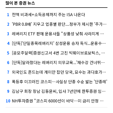
많이 본 증권 뉴스
전액 비과세+소득공제까지 주는 ISA 나온다
1
'PBR 0.8배' 지우고 업종별 판단....정부가 제시한 '주가 누르기' 방지법
2
레버리지 ETF 판매 운용사들 "상품성 낮춰 사라지게 해야"…일부 신중론도
3
[단독]'단일종목레버리지' 삼성운용 승자 독식...운용수익 미래에셋의 6배
4
[공모주달력]증권신고서 4번 고친 빅웨이브로보틱스, 수요예측
5
[단독]달라졌다는 레버리지 의무교육...'재수강 건너뛰기' 허점
6
외국인도 흔드는데 개미만 잡던 당국, 묘수는 과다호가부담금?
7
폭등후 미끄러진 코스피…사실상 단종 수순 밟는 '단종레'
8
김남구 회장 장남 김동윤씨, 입사 7년만에 한투증권 임원 승진
9
NH투자증권 "코스피 6000선이 바닥…미 금리 안정 후 추가 회복"
10