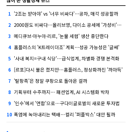
'2조는 받아야' vs '너무 비싸다'…공차, 매각 성공할까
1
2000원도 비싸다…올리브영, 다이소 공세에 '가성비'로 맞불
2
메디큐브·아누아·리르, '눈물 세럼' 생산 중단한다
3
홈플러스의 'K트레이더조' 계획…성공 가능성은 '글쎄'
4
'사내 복지=구내 식당'…급식업계, 차별화 경쟁 본격화
5
[르포]다시 불은 켰지만…홈플러스, 정상화까진 '까마득'
6
'탈팡족'은 정말 쿠팡으로 돌아온 걸까
7
기획부터 수주까지… 패션업계, AI 시스템화 박차
8
'인수'에서 '연합'으로…구다이글로벌의 새로운 투자법
9
폭염에 녹아내리는 택배…컬리 '퍼플박스' 대안 될까
10