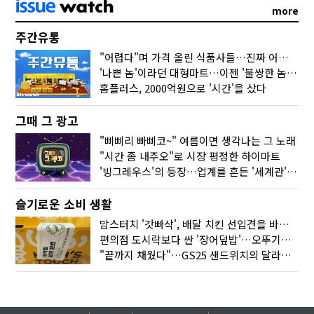
more
주간유통
"어렵다"며 가격 올린 식품사들…진짜 어려운 거 맞아?
'나쁜 놈'이라던 대형마트…이젠 '불쌍한 놈' 됐다
홈플러스, 2000억원으로 '시간'을 샀다
그때 그 광고
"삐삐리 빠삐코~" 여름이면 생각나는 그 노래
"시간 좀 내주오"로 시장 평정한 하이마트
'빙그레우스'의 등장…업계를 흔든 '세계관' 마케팅
슬기로운 소비 생활
맘스터치 '갓빠삭', 배달 치킨 선입견을 바꿨다
편의점 도시락보다 싼 '장어덮밥'…오뚜기가 해냈다
"끝까지 채웠다"…GS25 샌드위치의 달라진 '속'사정