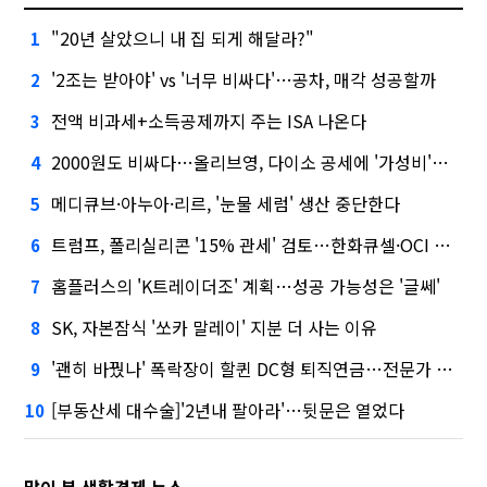
"20년 살았으니 내 집 되게 해달라?"
1
'2조는 받아야' vs '너무 비싸다'…공차, 매각 성공할까
2
전액 비과세+소득공제까지 주는 ISA 나온다
3
2000원도 비싸다…올리브영, 다이소 공세에 '가성비'로 맞불
4
메디큐브·아누아·리르, '눈물 세럼' 생산 중단한다
5
트럼프, 폴리실리콘 '15% 관세' 검토…한화큐셀·OCI 영향은?
6
홈플러스의 'K트레이더조' 계획…성공 가능성은 '글쎄'
7
SK, 자본잠식 '쏘카 말레이' 지분 더 사는 이유
8
'괜히 바꿨나' 폭락장이 할퀸 DC형 퇴직연금…전문가 조언은
9
[부동산세 대수술]'2년내 팔아라'…뒷문은 열었다
10
많이 본 생활경제 뉴스