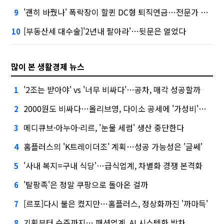
'괜히 바꿨나' 폭락장이 할퀸 DC형 퇴직연금…전문가 조언은
9
[부동산세 대수술]'2년내 팔아라'…뒷문은 열었다
10
많이 본 생활경제 뉴스
'2조는 받아야' vs '너무 비싸다'…공차, 매각 성공할까
1
2000원도 비싸다…올리브영, 다이소 공세에 '가성비'로 맞불
2
메디큐브·아누아·리르, '눈물 세럼' 생산 중단한다
3
홈플러스의 'K트레이더조' 계획…성공 가능성은 '글쎄'
4
'사내 복지=구내 식당'…급식업계, 차별화 경쟁 본격화
5
'탈팡족'은 정말 쿠팡으로 돌아온 걸까
6
[르포]다시 불은 켰지만…홈플러스, 정상화까진 '까마득'
7
기획부터 수주까지… 패션업계, AI 시스템화 박차
8