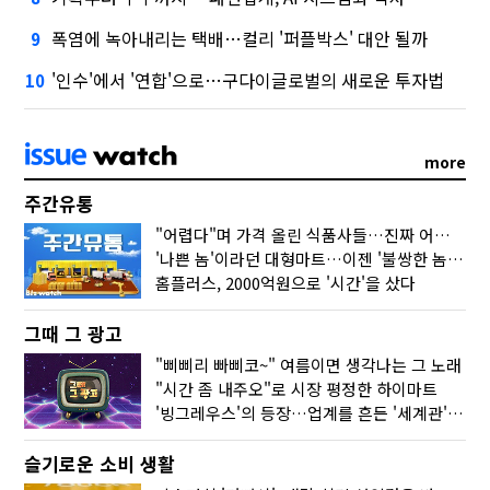
폭염에 녹아내리는 택배…컬리 '퍼플박스' 대안 될까
9
'인수'에서 '연합'으로…구다이글로벌의 새로운 투자법
10
more
주간유통
"어렵다"며 가격 올린 식품사들…진짜 어려운 거 맞아?
'나쁜 놈'이라던 대형마트…이젠 '불쌍한 놈' 됐다
홈플러스, 2000억원으로 '시간'을 샀다
그때 그 광고
"삐삐리 빠삐코~" 여름이면 생각나는 그 노래
"시간 좀 내주오"로 시장 평정한 하이마트
'빙그레우스'의 등장…업계를 흔든 '세계관' 마케팅
슬기로운 소비 생활