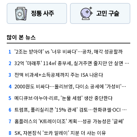
많이 본 뉴스
'2조는 받아야' vs '너무 비싸다'…공차, 매각 성공할까
1
32억 '마래푸' 114㎡ 종부세, 실거주면 줄지만 안 살면 2.5배
2
전액 비과세+소득공제까지 주는 ISA 나온다
3
2000원도 비싸다…올리브영, 다이소 공세에 '가성비'로 맞불
4
메디큐브·아누아·리르, '눈물 세럼' 생산 중단한다
5
트럼프, 폴리실리콘 '15% 관세' 검토…한화큐셀·OCI 영향은?
6
홈플러스의 'K트레이더조' 계획…성공 가능성은 '글쎄'
7
SK, 자본잠식 '쏘카 말레이' 지분 더 사는 이유
8