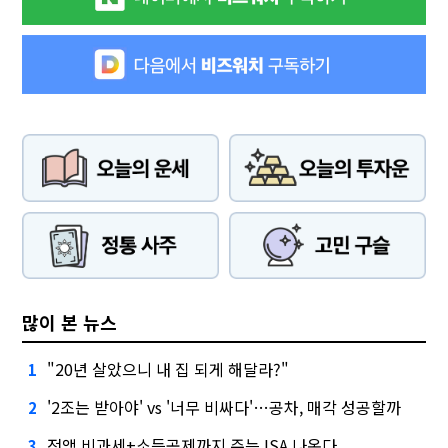
많이 본 뉴스
"20년 살았으니 내 집 되게 해달라?"
1
'2조는 받아야' vs '너무 비싸다'…공차, 매각 성공할까
2
전액 비과세+소득공제까지 주는 ISA 나온다
3