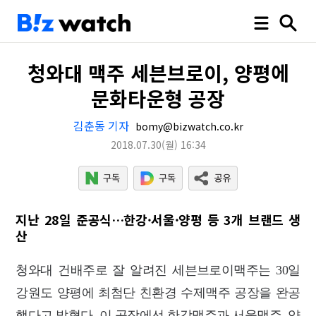
청와대 맥주 세븐브로이, 양평에
문화타운형 공장
김춘동 기자
bomy@bizwatch.co.kr
2018.07.30
(월)
16:34
지난 28일 준공식…한강·서울·양평 등 3개 브랜드 생
산
청와대 건배주로 잘 알려진 세븐브로이맥주는 30일
강원도 양평에 최첨단 친환경 수제맥주 공장을 완공
했다고 밝혔다. 이 공장에선 한강맥주과 서울맥주, 양