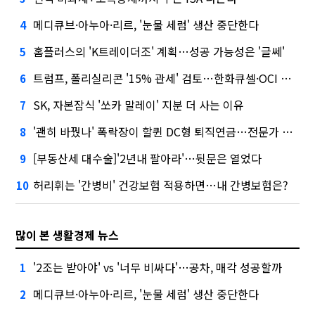
메디큐브·아누아·리르, '눈물 세럼' 생산 중단한다
4
홈플러스의 'K트레이더조' 계획…성공 가능성은 '글쎄'
5
트럼프, 폴리실리콘 '15% 관세' 검토…한화큐셀·OCI 영향은?
6
SK, 자본잠식 '쏘카 말레이' 지분 더 사는 이유
7
'괜히 바꿨나' 폭락장이 할퀸 DC형 퇴직연금…전문가 조언은
8
[부동산세 대수술]'2년내 팔아라'…뒷문은 열었다
9
허리휘는 '간병비' 건강보험 적용하면…내 간병보험은?
10
많이 본 생활경제 뉴스
'2조는 받아야' vs '너무 비싸다'…공차, 매각 성공할까
1
메디큐브·아누아·리르, '눈물 세럼' 생산 중단한다
2