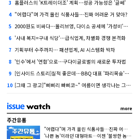
홈플러스의 'K트레이더조' 계획…성공 가능성은 '글쎄'
3
"어렵다"며 가격 올린 식품사들…진짜 어려운 거 맞아?
4
2000원도 비싸다…올리브영, 다이소 공세에 '가성비'로 맞불
5
'사내 복지=구내 식당'…급식업계, 차별화 경쟁 본격화
6
기획부터 수주까지… 패션업계, AI 시스템화 박차
7
'인수'에서 '연합'으로…구다이글로벌의 새로운 투자법
8
[인사이드 스토리]실적 좋은데…BBQ 대표 '파리목숨'된 이유
9
[그때 그 광고]"삐삐리 빠삐코~" 여름이면 생각나는 그 노래
10
more
주간유통
"어렵다"며 가격 올린 식품사들…진짜 어려운 거 맞아?
'나쁜 놈'이라던 대형마트…이젠 '불쌍한 놈' 됐다