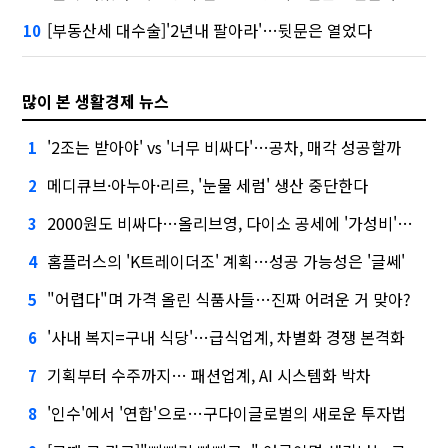
[부동산세 대수술]'2년내 팔아라'…뒷문은 열었다
10
많이 본 생활경제 뉴스
'2조는 받아야' vs '너무 비싸다'…공차, 매각 성공할까
1
메디큐브·아누아·리르, '눈물 세럼' 생산 중단한다
2
2000원도 비싸다…올리브영, 다이소 공세에 '가성비'로 맞불
3
홈플러스의 'K트레이더조' 계획…성공 가능성은 '글쎄'
4
"어렵다"며 가격 올린 식품사들…진짜 어려운 거 맞아?
5
'사내 복지=구내 식당'…급식업계, 차별화 경쟁 본격화
6
기획부터 수주까지… 패션업계, AI 시스템화 박차
7
'인수'에서 '연합'으로…구다이글로벌의 새로운 투자법
8