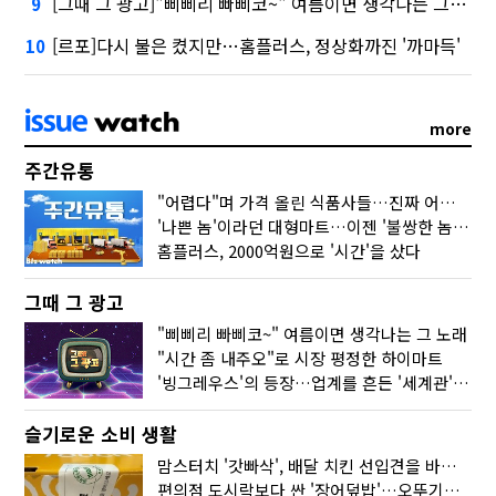
[그때 그 광고]"삐삐리 빠삐코~" 여름이면 생각나는 그 노래
9
[르포]다시 불은 켰지만…홈플러스, 정상화까진 '까마득'
10
more
주간유통
"어렵다"며 가격 올린 식품사들…진짜 어려운 거 맞아?
'나쁜 놈'이라던 대형마트…이젠 '불쌍한 놈' 됐다
홈플러스, 2000억원으로 '시간'을 샀다
그때 그 광고
"삐삐리 빠삐코~" 여름이면 생각나는 그 노래
"시간 좀 내주오"로 시장 평정한 하이마트
'빙그레우스'의 등장…업계를 흔든 '세계관' 마케팅
슬기로운 소비 생활
맘스터치 '갓빠삭', 배달 치킨 선입견을 바꿨다
편의점 도시락보다 싼 '장어덮밥'…오뚜기가 해냈다