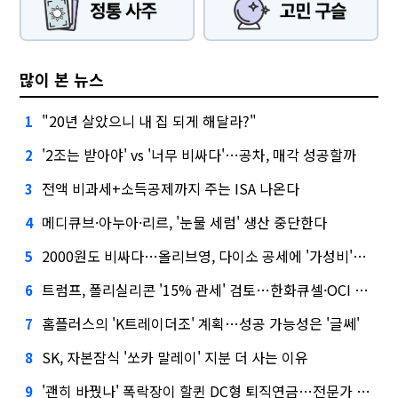
많이 본 뉴스
"20년 살았으니 내 집 되게 해달라?"
1
'2조는 받아야' vs '너무 비싸다'…공차, 매각 성공할까
2
전액 비과세+소득공제까지 주는 ISA 나온다
3
메디큐브·아누아·리르, '눈물 세럼' 생산 중단한다
4
2000원도 비싸다…올리브영, 다이소 공세에 '가성비'로 맞불
5
트럼프, 폴리실리콘 '15% 관세' 검토…한화큐셀·OCI 영향은?
6
홈플러스의 'K트레이더조' 계획…성공 가능성은 '글쎄'
7
SK, 자본잠식 '쏘카 말레이' 지분 더 사는 이유
8
'괜히 바꿨나' 폭락장이 할퀸 DC형 퇴직연금…전문가 조언은
9