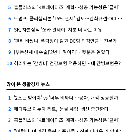
홈플러스의 'K트레이더조' 계획…성공 가능성은 '글쎄'
5
트럼프, 폴리실리콘 '15% 관세' 검토…한화큐셀·OCI 영향은?
6
SK, 자본잠식 '쏘카 말레이' 지분 더 사는 이유
7
'괜히 바꿨나' 폭락장이 할퀸 DC형 퇴직연금…전문가 조언은
8
[부동산세 대수술]'2년내 팔아라'…뒷문은 열었다
9
허리휘는 '간병비' 건강보험 적용하면…내 간병보험은?
10
많이 본 생활경제 뉴스
'2조는 받아야' vs '너무 비싸다'…공차, 매각 성공할까
1
메디큐브·아누아·리르, '눈물 세럼' 생산 중단한다
2
홈플러스의 'K트레이더조' 계획…성공 가능성은 '글쎄'
3
"어렵다"며 가격 올린 식품사들…진짜 어려운 거 맞아?
4