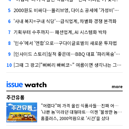
2000원도 비싸다…올리브영, 다이소 공세에 '가성비'로 맞불
5
'사내 복지=구내 식당'…급식업계, 차별화 경쟁 본격화
6
기획부터 수주까지… 패션업계, AI 시스템화 박차
7
'인수'에서 '연합'으로…구다이글로벌의 새로운 투자법
8
[인사이드 스토리]실적 좋은데…BBQ 대표 '파리목숨'된 이유
9
[그때 그 광고]"삐삐리 빠삐코~" 여름이면 생각나는 그 노래
10
more
주간유통
"어렵다"며 가격 올린 식품사들…진짜 어려운 거 맞아?
'나쁜 놈'이라던 대형마트…이젠 '불쌍한 놈' 됐다
홈플러스, 2000억원으로 '시간'을 샀다