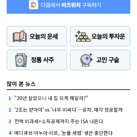
많이 본 뉴스
"20년 살았으니 내 집 되게 해달라?"
1
'2조는 받아야' vs '너무 비싸다'…공차, 매각 성공할까
2
전액 비과세+소득공제까지 주는 ISA 나온다
3
메디큐브·아누아·리르, '눈물 세럼' 생산 중단한다
4