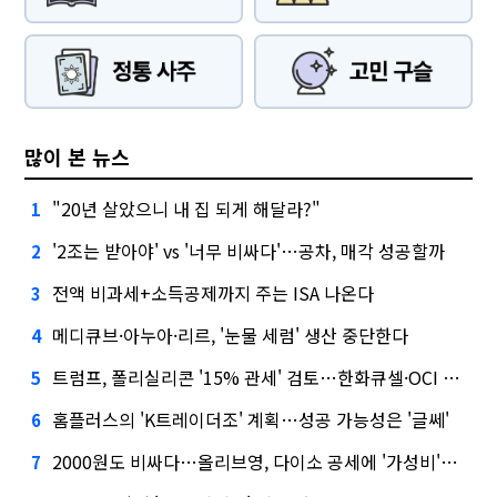
많이 본 뉴스
"20년 살았으니 내 집 되게 해달라?"
1
'2조는 받아야' vs '너무 비싸다'…공차, 매각 성공할까
2
전액 비과세+소득공제까지 주는 ISA 나온다
3
메디큐브·아누아·리르, '눈물 세럼' 생산 중단한다
4
트럼프, 폴리실리콘 '15% 관세' 검토…한화큐셀·OCI 영향은?
5
홈플러스의 'K트레이더조' 계획…성공 가능성은 '글쎄'
6
2000원도 비싸다…올리브영, 다이소 공세에 '가성비'로 맞불
7