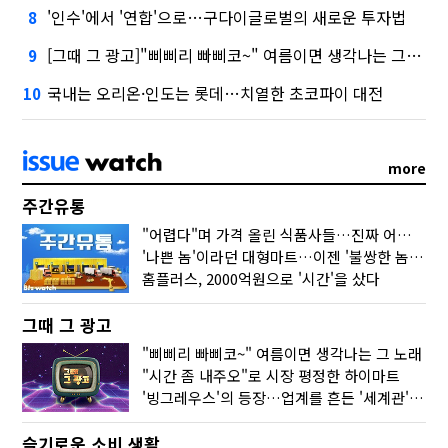
'인수'에서 '연합'으로…구다이글로벌의 새로운 투자법
8
[그때 그 광고]"삐삐리 빠삐코~" 여름이면 생각나는 그 노래
9
국내는 오리온·인도는 롯데…치열한 초코파이 대전
10
more
주간유통
"어렵다"며 가격 올린 식품사들…진짜 어려운 거 맞아?
'나쁜 놈'이라던 대형마트…이젠 '불쌍한 놈' 됐다
홈플러스, 2000억원으로 '시간'을 샀다
그때 그 광고
"삐삐리 빠삐코~" 여름이면 생각나는 그 노래
"시간 좀 내주오"로 시장 평정한 하이마트
'빙그레우스'의 등장…업계를 흔든 '세계관' 마케팅
슬기로운 소비 생활