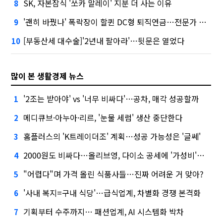
SK, 자본잠식 '쏘카 말레이' 지분 더 사는 이유
8
'괜히 바꿨나' 폭락장이 할퀸 DC형 퇴직연금…전문가 조언은
9
[부동산세 대수술]'2년내 팔아라'…뒷문은 열었다
10
많이 본 생활경제 뉴스
'2조는 받아야' vs '너무 비싸다'…공차, 매각 성공할까
1
메디큐브·아누아·리르, '눈물 세럼' 생산 중단한다
2
홈플러스의 'K트레이더조' 계획…성공 가능성은 '글쎄'
3
2000원도 비싸다…올리브영, 다이소 공세에 '가성비'로 맞불
4
"어렵다"며 가격 올린 식품사들…진짜 어려운 거 맞아?
5
'사내 복지=구내 식당'…급식업계, 차별화 경쟁 본격화
6
기획부터 수주까지… 패션업계, AI 시스템화 박차
7